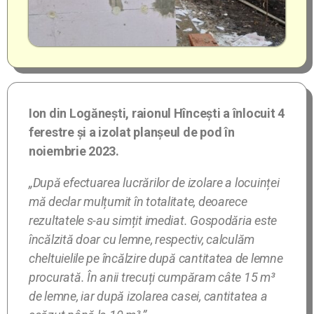
Ion din Logănești, raionul Hîncești a înlocuit 4
ferestre și a izolat planșeul de pod în
noiembrie 2023.
„După efectuarea lucrărilor de izolare a locuinței
mă declar mulțumit în totalitate, deoarece
rezultatele s-au simțit imediat. Gospodăria este
încălzită doar cu lemne, respectiv, calculăm
cheltuielile pe încălzire după cantitatea de lemne
procurată. În anii trecuți cumpăram câte 15 m³
de lemne, iar după izolarea casei, cantitatea a