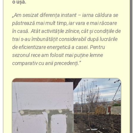
o ușă.
„Am sesizat diferența instant – iarna căldura se
păstrează mai mult timp, iar vara e mai răcoare
în casă. Atât activitățile zilnice, cât și condițiile de
trai s-au îmbunătățit considerabil după lucrările
de eficientizare energetică a casei. Pentru
sezonul rece am folosit mai puține lemne
comparativ cu anii precedenți.”