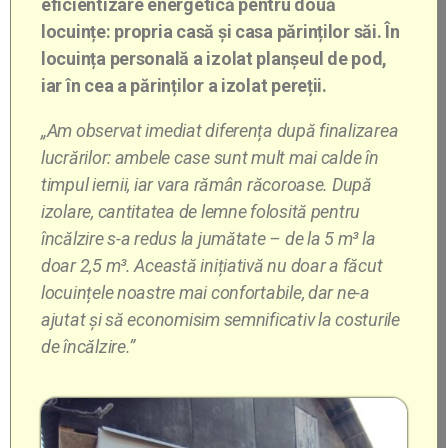
eficientizare energetică pentru două
locuințe: propria casă și casa părinților săi. În
locuința personală a izolat planșeul de pod,
iar în cea a părinților a izolat pereții.
„Am observat imediat diferența după finalizarea
lucrărilor: ambele case sunt mult mai calde în
timpul iernii, iar vara rămân răcoroase. După
izolare, cantitatea de lemne folosită pentru
încălzire s-a redus la jumătate – de la 5 m³ la
doar 2,5 m³. Această inițiativă nu doar a făcut
locuințele noastre mai confortabile, dar ne-a
ajutat și să economisim semnificativ la costurile
de încălzire.”