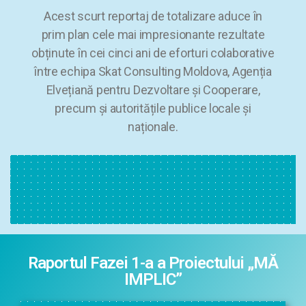
Acest scurt reportaj de totalizare aduce în
prim plan cele mai impresionante rezultate
obținute în cei cinci ani de eforturi colaborative
între echipa Skat Consulting Moldova, Agenția
Elvețiană pentru Dezvoltare și Cooperare,
precum și autoritățile publice locale și
naționale.
Raportul Fazei 1-a a Proiectului „MĂ
IMPLIC”