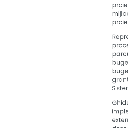
proie
mijlo
proie
Repre
proce
parcu
buget
buget
grant
Sist
Ghidu
imple
exter