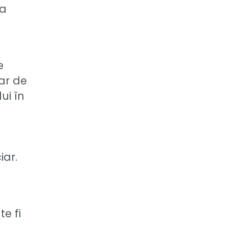
 a
e
ar de
ui în
ar.
e fi