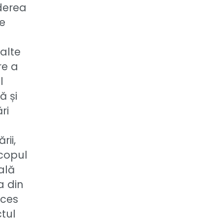
ederea
ie
alte
re a
l
ă și
ri
rii,
Scopul
ală
a din
cces
ctul