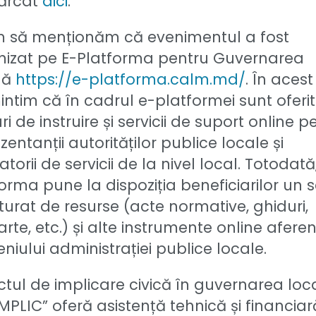
ărcat
aici
.
m să menționăm că evenimentul a fost
nizat pe E-Platforma pentru Guvernarea
lă
https://e-platforma.calm.md/
. În acest
ntim că în cadrul e-platformei sunt oferi
ri de instruire și servicii de suport online p
zentanții autorităților publice locale și
atorii de servicii de la nivel local. Totodată
orma pune la dispoziția beneficiarilor un s
turat de resurse (acte normative, ghiduri,
rte, etc.) și alte instrumente online afere
iului administrației publice locale.
ctul de implicare civică în guvernarea loc
MPLIC” oferă asistență tehnică și financiar