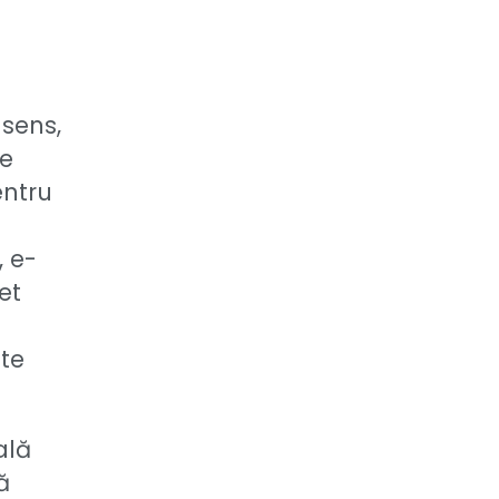
 sens,
te
entru
, e-
et
nte
ală
ă