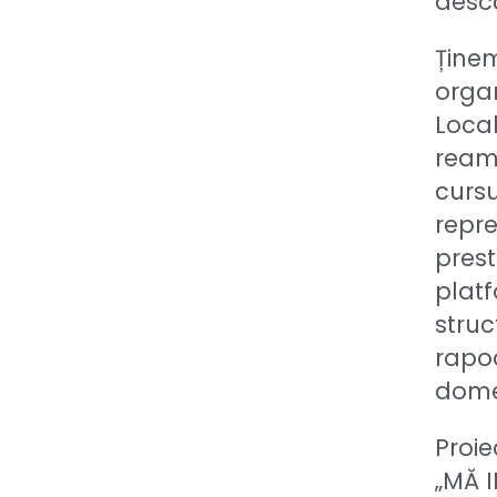
desc
Ține
orga
Loca
reami
cursu
repre
prest
platf
struc
rapoa
domen
Proie
„MĂ I