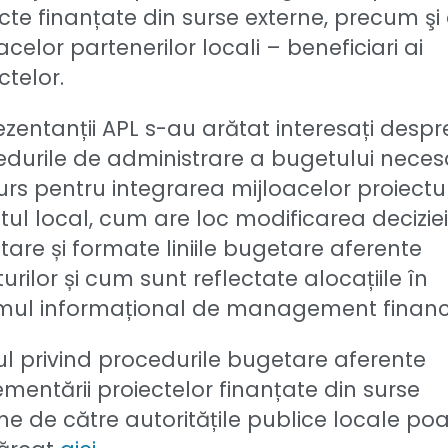
cte finanțate din surse externe, precum şi
acelor partenerilor locali – beneficiari ai
ctelor.
zentanții APL s-au arătat interesați despr
durile de administrare a bugetului neces
rs pentru integrarea mijloacelor proiectul
ul local, cum are loc modificarea deciziei
are și formate liniile bugetare aferente
urilor și cum sunt reflectate alocațiile în
emul informațional de management financi
l privind procedurile bugetare aferente
mentării proiectelor finanțate din surse
ne de către autoritățile publice locale poat