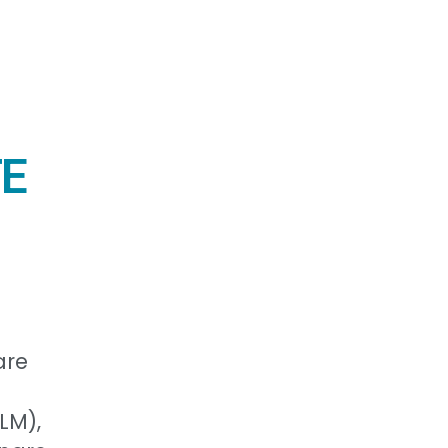
TE
are
LM),