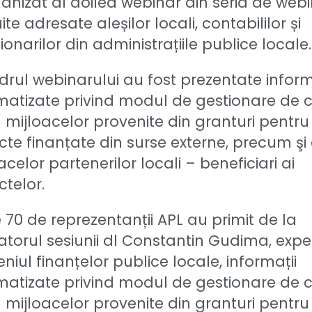
anizat al doilea webinar din seria de web
ite adresate aleșilor locali, contabililor și
ionarilor din administrațiile publice locale
drul webinarului au fost prezentate inform
matizate privind modul de gestionare de 
 mijloacelor provenite din granturi pentru
cte finanțate din surse externe, precum şi
acelor partenerilor locali – beneficiari ai
ctelor.
 70 de reprezentanții APL au primit de la
torul sesiunii dl Constantin Gudima, exper
iul finanțelor publice locale, informații
matizate privind modul de gestionare de 
 mijloacelor provenite din granturi pentru