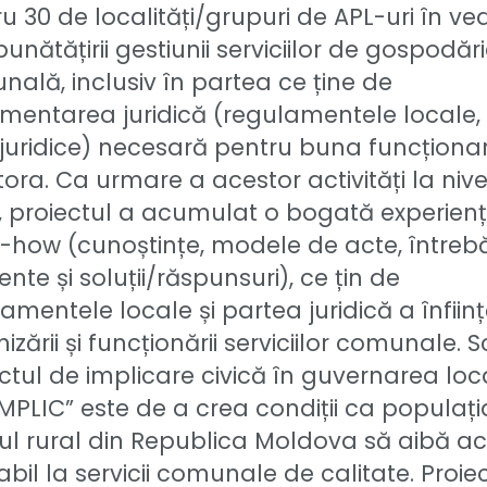
u 30 de localități/grupuri de APL-uri în v
unătățirii gestiunii serviciilor de gospodăr
ală, inclusiv în partea ce ține de
mentarea juridică (regulamentele locale, 
juridice) necesară pentru buna funcționa
ora. Ca urmare a acestor activități la nive
, proiectul a acumulat o bogată experienț
how (cunoștințe, modele de acte, întrebă
ente și soluții/răspunsuri), ce țin de
amentele locale și partea juridică a înființă
izării și funcționării serviciilor comunale. 
ctul de implicare civică în guvernarea loc
MPLIC” este de a crea condiții ca populați
ul rural din Republica Moldova să aibă a
abil la servicii comunale de calitate. Proie