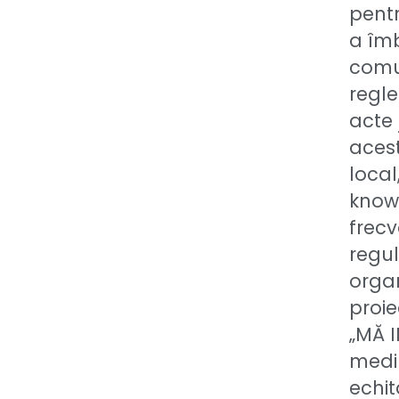
pentr
a îmb
comun
regle
acte 
acest
local
know-
frecv
regul
organ
proie
„MĂ I
medi
echit