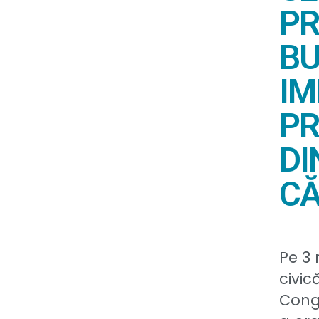
PR
BU
IM
PR
DI
CĂ
Pe 3 
civic
Congr