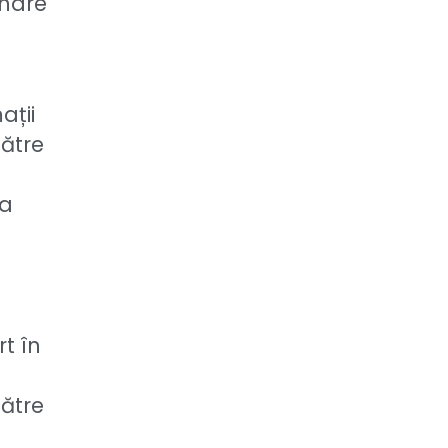
inare
.
ații
către
 a
t în
către