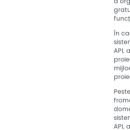
a org
gratu
funcț
În ca
siste
APL a
proie
mijlo
proie
Peste
froma
domen
siste
APL a