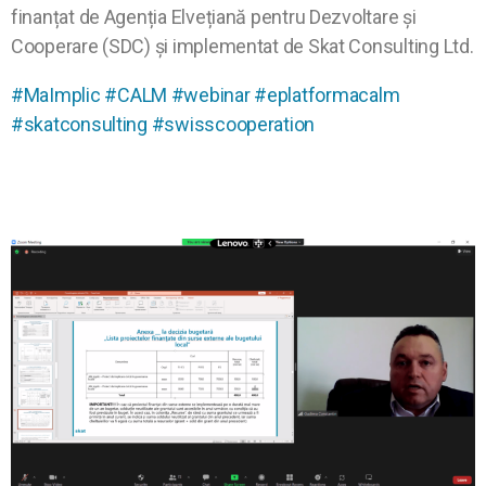
finanțat de Agenția Elvețiană pentru Dezvoltare și
Cooperare (SDC) și implementat de Skat Consulting Ltd.
#MaImplic
#CALM
#webinar
#eplatformacalm
#skatconsulting
#swisscooperation