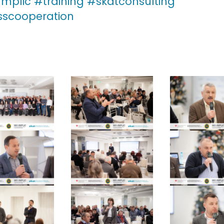
mplic
#training
#skatconsulting
sscooperation