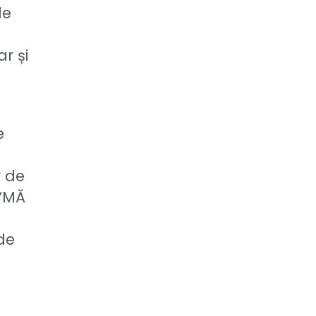
de
r și
e
r de
 “MĂ
de