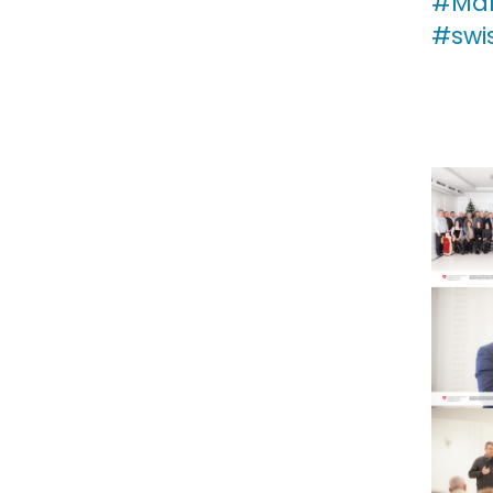
#MaI
#swi