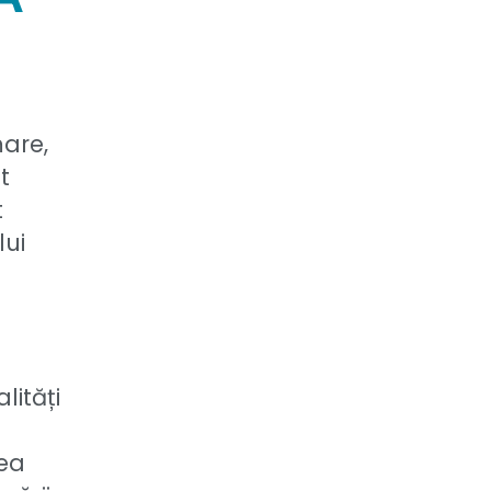
mare,
t
t
lui
lități
rea