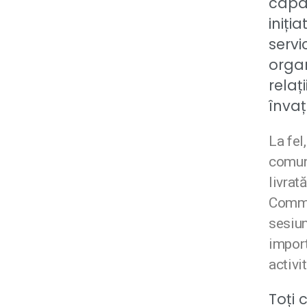
capac
iniția
servi
organ
relaț
învaț
La fel,
comuni
livrat
Commun
sesiun
import
activi
Toți 