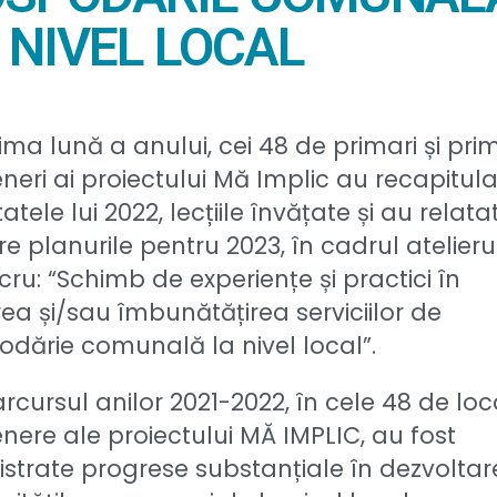
 NIVEL LOCAL
tima lună a anului, cei 48 de primari și pri
neri ai proiectului Mă Implic au recapitula
tatele lui 2022, lecțiile învățate și au relata
e planurile pentru 2023, în cadrul atelieru
cru: “Schimb de experiențe și practici în
ea și/sau îmbunătățirea serviciilor de
dărie comunală la nivel local”.
rcursul anilor 2021-2022, în cele 48 de loca
nere ale proiectului MĂ IMPLIC, au fost
istrate progrese substanțiale în dezvolta