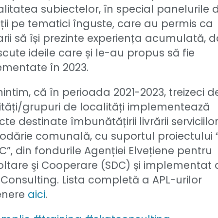
litatea subiectelor, în special panelurile 
ții pe tematici înguste, care au permis ca
rii să își prezinte experiența acumulată, da
scute ideile care și le-au propus să fie
ementate în 2023.
ntim, că în perioada 2021-2023, treizeci d
ități/grupuri de localități implementează
cte destinate îmbunătățirii livrării serviciilo
odărie comunală, cu suportul proiectului
C”, din fondurile Agenției Elvețiene pentru
ltare şi Cooperare (SDC) și implementat 
Consulting. Lista completă a APL-urilor
enere
aici
.