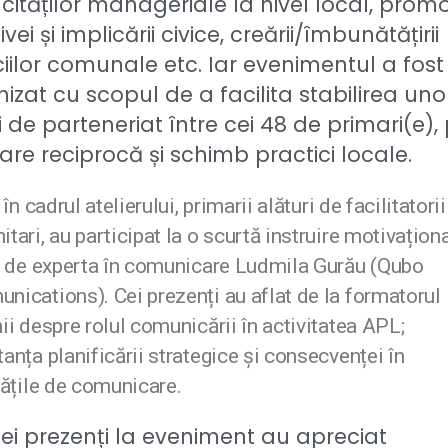
ităților manageriale la nivel local, promo
tivei și implicării civice, creării/îmbunătățirii
ciilor comunale etc. Iar evenimentul a fost
izat cu scopul de a facilita stabilirea uno
ii de parteneriat între cei 48 de primari(e), 
are reciprocă și schimb practici locale.
 în cadrul atelierului, primarii alături de facilitatorii
tari, au participat la o scurtă instruire motivațion
ă de experta în comunicare Ludmila Gurău (Qubo
ications). Cei prezenți au aflat de la formatorul
ii despre rolul comunicării în activitatea APL;
anța planificării strategice și consecvenței în
tățile de comunicare.
cei prezenți la eveniment au apreciat