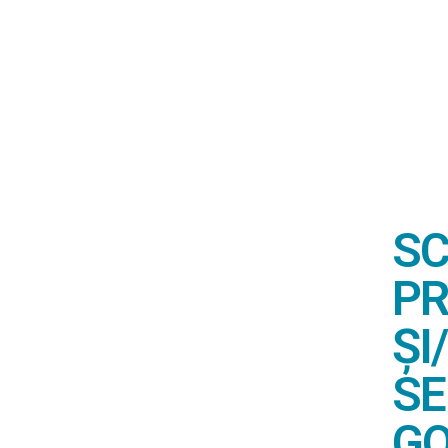
SC
PR
ȘI
SE
GO