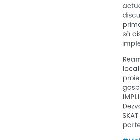
actua
discu
prima
să di
impl
Reami
local
proie
gosp
IMPLI
Dezvo
SKAT 
part