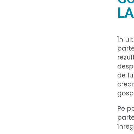
LA
În ul
parte
rezul
despr
de lu
crear
gospo
Pe pa
parte
înreg