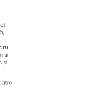
ect
ă,
dru
m și
 și
către