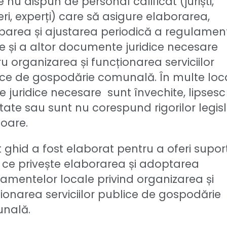
e nu dispun de personal calificat (juriști,
eri, experți) care să asigure elaborarea,
barea și ajustarea periodică a regulamen
e și a altor documente juridice necesare
u organizarea și funcționarea serviciilor
ce de gospodărie comunală. În multe local
e juridice necesare sunt învechite, lipsesc
itate sau sunt nu corespund rigorilor legisl
goare.
 ghid a fost elaborat pentru a oferi suport
 ce privește elaborarea și adoptarea
amentelor locale privind organizarea și
ionarea serviciilor publice de gospodărie
nală.