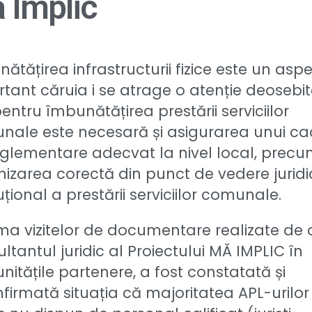
 Implic
ătățirea infrastructurii fizice este un asp
tant căruia i se atrage o atenție deosebit
entru îmbunătățirea prestării serviciilor
nale este necesară și asigurarea unui ca
glementare adecvat la nivel local, precu
izarea corectă din punct de vedere juridic
tuțional a prestării serviciilor comunale.
ma vizitelor de documentare realizate de 
ltantul juridic al Proiectului MĂ IMPLIC în
itățile partenere, a fost constatată și
firmată situația că majoritatea APL-urilor