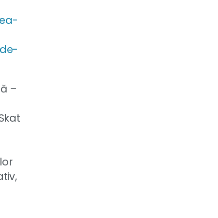
rea-
-de-
lă –
Skat
lor
tiv,