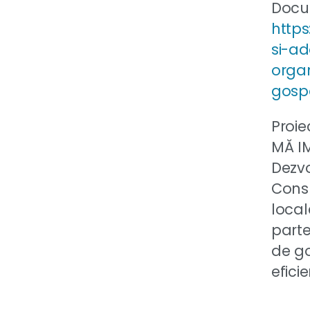
Docu
http
si-a
organ
gosp
Proie
MĂ IM
Dezvo
Consu
local
parte
de go
eficie