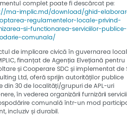
mentul complet poate fi descărcat pe:
s://ma-implic.md/download/ghid-elabora
doptarea-regulamentelor-locale-privind-
izarea-si-functionarea-serviciilor-publice
odarie-comunala/
ctul de implicare civică în guvernarea loca
PLIC, finanțat de Agenția Elvețiană pentru
ltare și Cooperare SDC și implementat de 
lting Ltd, oferă sprijin autorităților publice
e din 30 de localități/grupuri de APL-uri
nere, în vederea organizării furnizării servicii
spodărire comunală într-un mod participa
nt, incluziv și durabil.