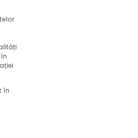
telor
ități
 în
ației
 în