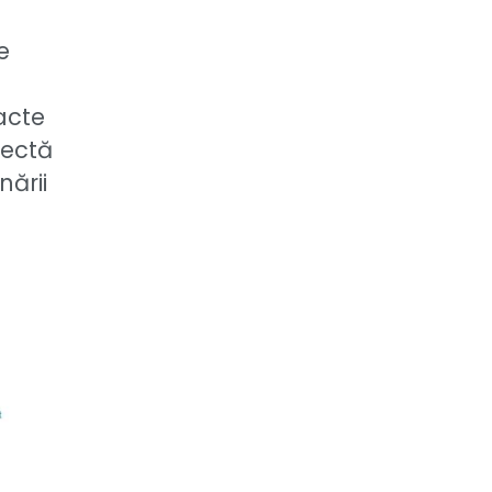
e
acte
rectă
nării