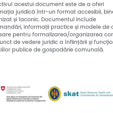
tivul acestui document este de a oferi
mația juridică într-un format accesibil, bin
izat și laconic. Documentul include
andări, informații practice și modele de 
sare pentru formalizarea/organizarea co
unct de vedere juridic a înființării și funcțio
ciilor publice de gospodărie comunală.