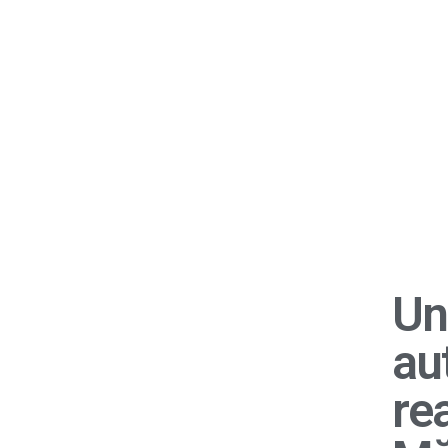
Un
aut
rea