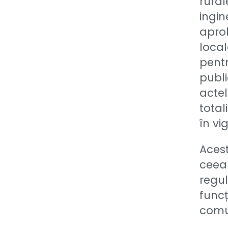
rural
ingin
apro
local
pentr
publi
actel
total
în vi
Acest
ceea
regul
funcț
comu