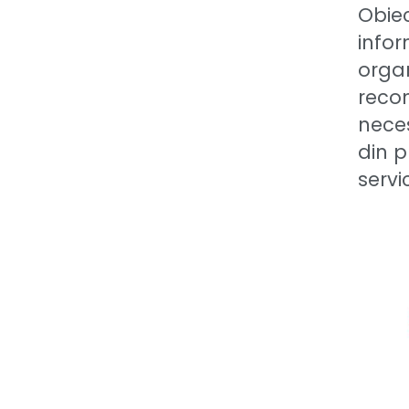
Obiec
infor
organ
recom
nece
din p
servi