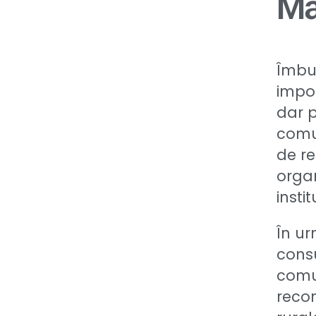
Mă
Îmbun
impor
dar p
comu
de re
organ
insti
În ur
consu
comun
recon