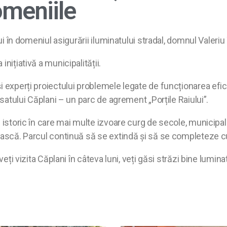
omeniile
ului în domeniul asigurării iluminatului stradal, domnul Vale
nițiativă a municipalității.
i experți proiectului problemele legate de funcționarea efic
 satului Căplani – un parc de agrement „Porțile Raiului”.
 istoric în care mai multe izvoare curg de secole, municipali
ească. Parcul continuă să se extindă și să se completeze cu 
 veți vizita Căplani în câteva luni, veți găsi străzi bine lumi