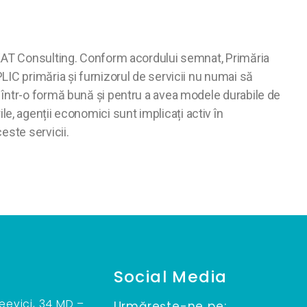
SKAT Consulting. Conform acordului semnat, Primăria
IC primăria și furnizorul de servicii nu numai să
 într-o formă bună și pentru a avea modele durabile de
rile, agenții economici sunt implicați activ în
este servicii.
Social Media
teevici, 34 MD –
Urmărește-ne pe: