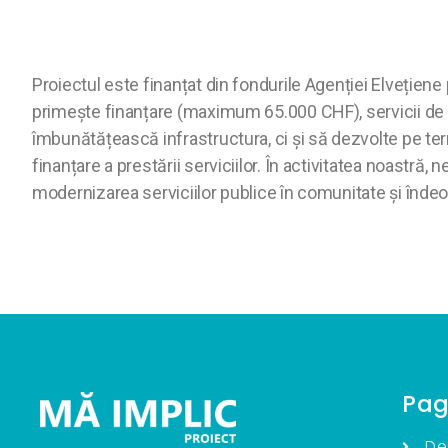
Proiectul este finanțat din fondurile Agenției Elveți
primește finanțare (maximum 65.000 CHF), servicii de c
îmbunătățească infrastructura, ci și să dezvolte pe te
finanțare a prestării serviciilor. În activitatea noastră, 
modernizarea serviciilor publice în comunitate și înde
Pag
De