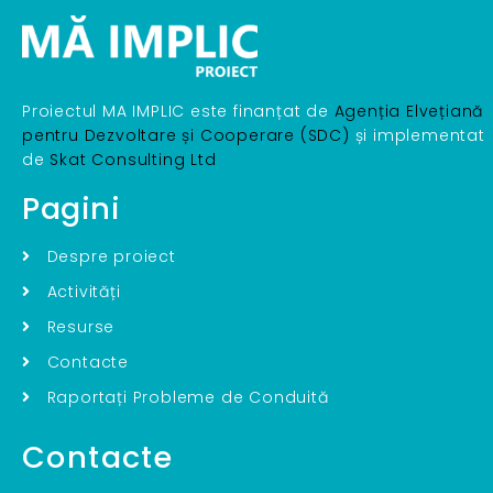
Proiectul MA IMPLIC este finanțat de
Agenția Elvețiană
pentru Dezvoltare și Cooperare (SDC)
și implementat
de
Skat Consulting Ltd
Pagini
Despre proiect
Activități
Resurse
Contacte
Raportați Probleme de Conduită
Contacte