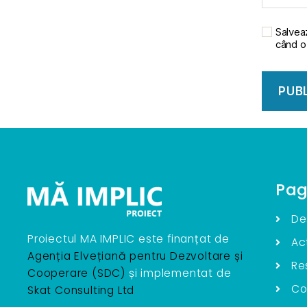
Salveaz
când o
Pag
De
Proiectul MA IMPLIC este finanțat de
Act
Agenția Elvețiană pentru Dezvoltare și
Re
Cooperare (SDC)
și implementat de
Co
Skat Consulting Ltd