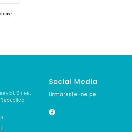
iitoare
Social Media
teevici, 34 MD –
Urmărește-ne pe:
 Republica
53
56