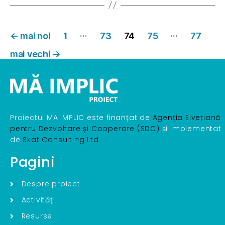
…
…
←
mai noi
1
73
74
75
77
mai vechi
→
Proiectul MA IMPLIC este finanțat de
Agenția Elvețiană
pentru Dezvoltare și Cooperare (SDC)
și implementat
de
Skat Consulting Ltd
Pagini
Despre proiect
Activități
Resurse