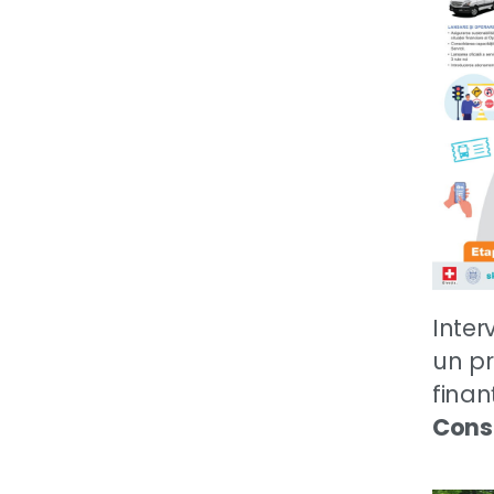
Inter
un pr
finan
Consu