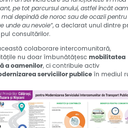
ant, pe tot parcursul anului, astfel încât oam
 mai depindă de noroc sau de ocazii pentru
e unde au nevoie”
, a declarat unul dintre p
mpul consultărilor.
această colaborare intercomunitară,
itățile nu doar îmbunătățesc
mobilitatea
că a oamenilor
, ci contribuie activ
dernizarea serviciilor publice
în mediul ru