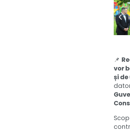
📌
Re
vor b
și de
dator
Guver
Cons
Scopu
contr