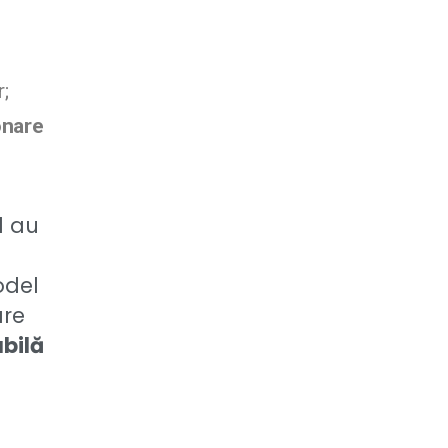
;
onare
l au
odel
are
abilă