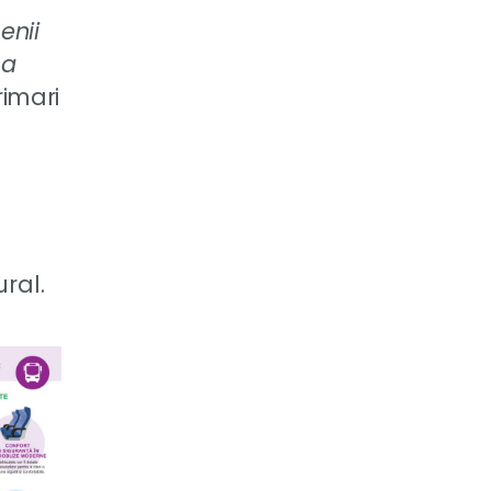
enii
 a
rimari
ral.