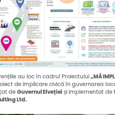
vențiile au loc în cadrul Proiectului
„MĂ IMPL
oiect de implicare civică în guvernarea loc
țat de
Guvernul Elveției
și implementat de
lting Ltd.