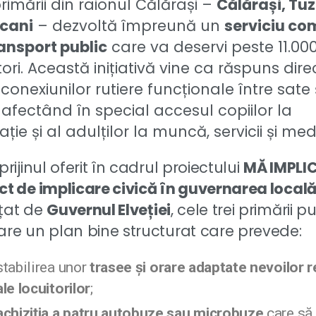
primării din raionul Călărași –
Călărași, Tu
șcani
– dezvoltă împreună un
serviciu c
ansport public
care va deservi peste 11.00
tori. Această inițiativă vine ca răspuns dire
 conexiunilor rutiere funcționale între sate 
 afectând în special accesul copiilor la
ție și al adulților la muncă, servicii și med
prijinul oferit în cadrul proiectului
MĂ IMPLIC
ct de implicare civică în guvernarea local
țat de
Guvernul Elveției
, cele trei primării p
are un plan bine structurat care prevede:
stabilirea unor
trasee și orare adaptate nevoilor r
ale locuitorilor
;
achiziția a patru autobuze sau microbuze
care să