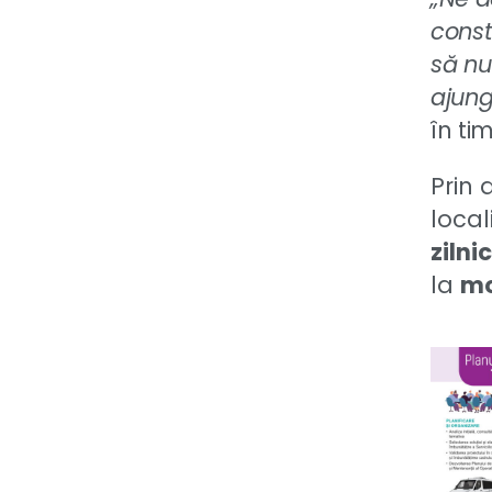
const
să nu
ajung
în ti
Prin 
local
zilni
la
mo