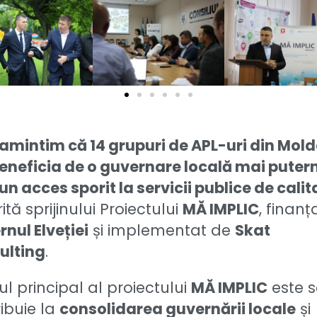
amintim că 14 grupuri de APL-uri din Mol
eneficia de o guvernare locală mai puter
 un acces sporit la servicii publice de calit
ită sprijinului Proiectului
MĂ IMPLIC
, finanț
nul Elveției
și implementat de
Skat
ulting
.
l principal al proiectului
MĂ IMPLIC
este 
ibuie la
consolidarea guvernării locale
și