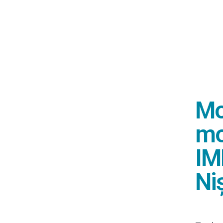
Mo
mo
IM
Ni