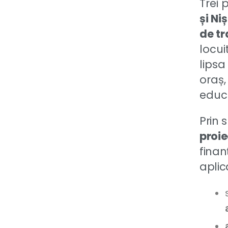
Trei 
și Ni
de tr
locui
lipsa
oraș,
educa
Prin s
proie
finan
aplic