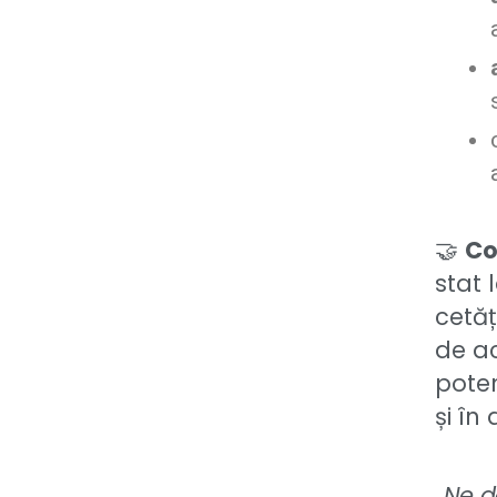
🤝
Co
stat 
cetăț
de ac
poten
și în
„Ne d