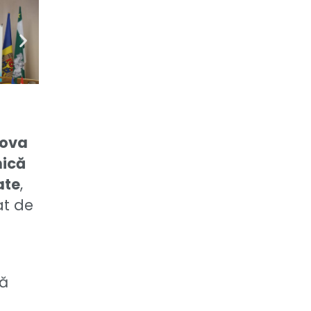
dova
nică
ate
,
at de
să