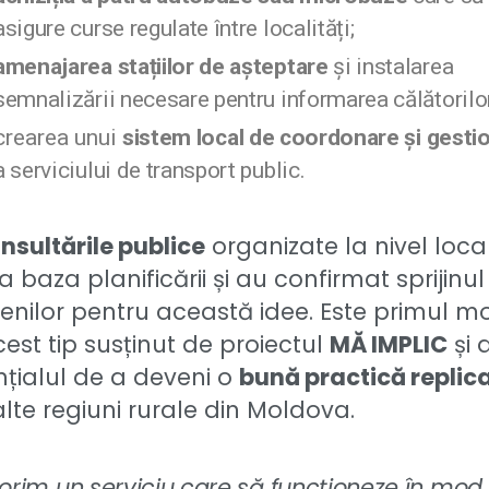
asigure curse regulate între localități;
amenajarea stațiilor de așteptare
și instalarea
semnalizării necesare pentru informarea călătorilor
crearea unui
sistem local de coordonare și gesti
a serviciului de transport public.
nsultările publice
organizate la nivel loca
la baza planificării și au confirmat sprijinul
enilor pentru această idee. Este primul m
est tip susținut de proiectul
MĂ IMPLIC
și 
țialul de a deveni o
bună practică replic
 alte regiuni rurale din Moldova.
orim un serviciu care să funcționeze în mod