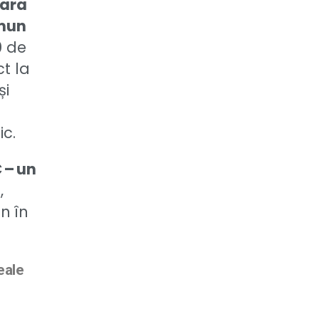
zara
omun
0 de
ct la
și
ic.
 – un
ă
,
un în
eale