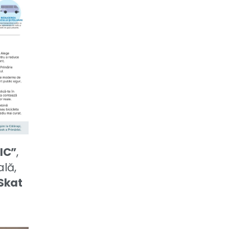
IC”
,
ală,
Skat