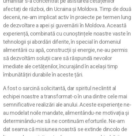
umanitar s-a concentrat pe asistarea cetățenilor
afectați de război, din Ucraina și Moldova. Timp de două
decenii, ne-am implicat activ în proiecte pe termen lung
de dezvoltare a apei și guvernării în Moldova. Această
experiență, combinată cu cunoștințele noastre vaste în
tehnologii și abordări diferite, în special în domeniul
alimentării cu apă, construcții și energie, ne-au permis
să dezvoltăm soluții care să răspundă nevoilor
imediate ale cetățenilor, încurajând în același timp
îmbunătățiri durabile în aceste țări.
A fost o sarcină solicitantă, dar spiritul neclintit al
echipei noastre a transformat-o în una dintre cele mai
semnificative realizări ale anului. Aceste experiențe ne-
au modelat noile mandate, alimentându-ne motivația și
determinându-ne să ne continuăm eforturile. Ne-am
dat seama că misiunea noastră se extinde dincolo de