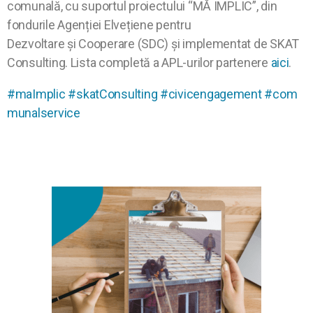
comunală, cu suportul proiectului “MĂ IMPLIC”, din
fondurile Agenției Elvețiene pentru
Dezvoltare şi Cooperare (SDC) și implementat de SKAT
Consulting. Lista completă a APL-urilor partenere
aici
.
#maImplic
#skatConsulting
#civicengagement
#com
munalservice