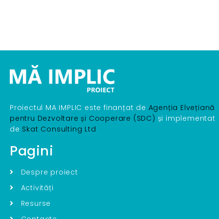
Proiectul MA IMPLIC este finanțat de
Agenția Elvețiană
pentru Dezvoltare și Cooperare (SDC)
și implementat
de
Skat Consulting Ltd
Pagini
Despre proiect
Activități
Resurse
Contacte