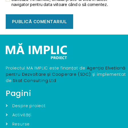
navigator pentru data viitoare când o să comentez.
Proiectul MA IMPLIC este finanțat de
Agenția Elvețiană
pentru Dezvoltare și Cooperare (SDC)
și implementat
de
Skat Consulting Ltd
Pagini
Despre proiect
Activități
Resurse