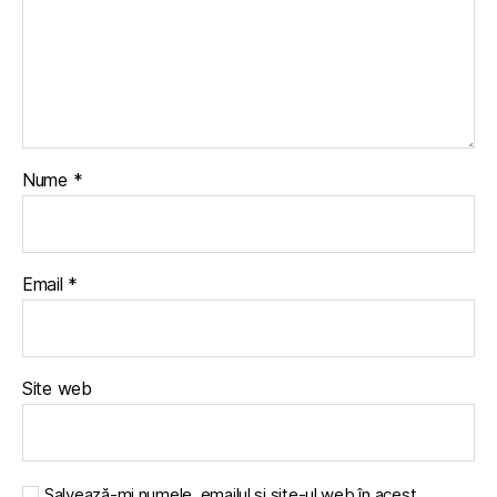
Nume
*
Email
*
Site web
Salvează-mi numele, emailul și site-ul web în acest