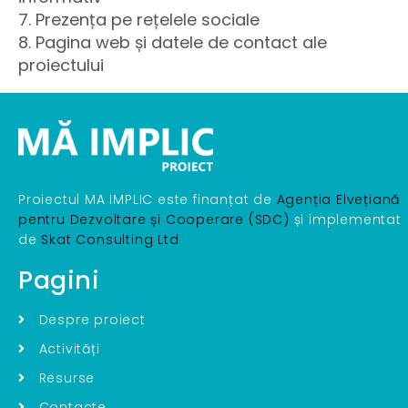
7. Prezența pe rețelele sociale
8. Pagina web și datele de contact ale
proiectului
Proiectul MA IMPLIC este finanțat de
Agenția Elvețiană
pentru Dezvoltare și Cooperare (SDC)
și implementat
de
Skat Consulting Ltd
Pagini
Despre proiect
Activități
Resurse
Contacte