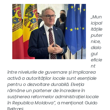
„Mun
icipal
itățile
puter
nice,
dialo
gul
eficie
nt
între nivelurile de guvernare și implicarea
activă a autorităților locale sunt esențiale
pentru o dezvoltare durabilă. Elveția
rămâne un partener de încredere în
susținerea reformelor administrației locale
în Republica Moldova”,
a menționat Guido
Beltrani.