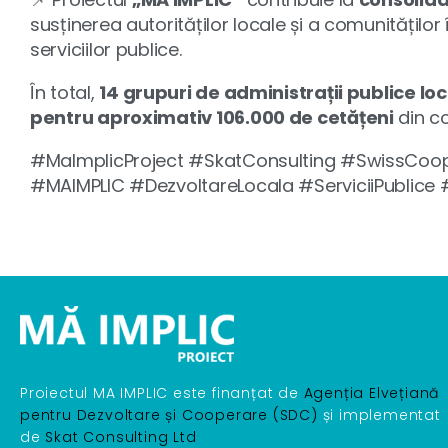
susținerea autorităților locale și a comunităților
serviciilor publice.
În total,
14 grupuri de administrații publice lo
pentru aproximativ 106.000 de cetățeni
din co
#MaImplicProject #SkatConsulting #SwissCoop
#MAIMPLIC #DezvoltareLocala #ServiciiPublice #
Proiectul MA IMPLIC este finanțat de
Agenția Elvețiană
pentru Dezvoltare și Cooperare (SDC)
și implementat
de
Skat Consulting Ltd