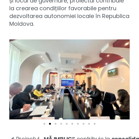
și local de guvernare, proiectul contribuie
la crearea condițiilor favorabile pentru
dezvoltarea autonomiei locale în Republica
Moldova.
📌
Proiectul
„MĂ IMPLIC”
contribuie la
consolida