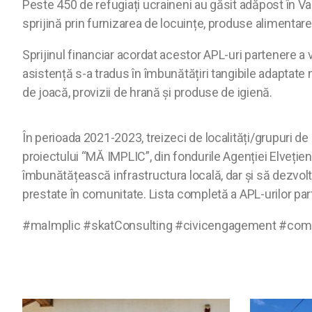
Peste 450 de refugiați ucraineni au găsit adăpost în Val
sprijină prin furnizarea de locuințe, produse alimentare 
Sprijinul financiar acordat acestor APL-uri partenere a
asistență s-a tradus în îmbunătățiri tangibile adaptate n
de joacă, provizii de hrană și produse de igienă.
În perioada 2021-2023, treizeci de localități/grupuri de
proiectului “MĂ IMPLIC”, din fondurile Agenției Elveți
îmbunătățească infrastructura locală, dar și să dezvolt
prestate în comunitate. Lista completă a APL-urilor pa
#maImplic #skatConsulting #civicengagement #com