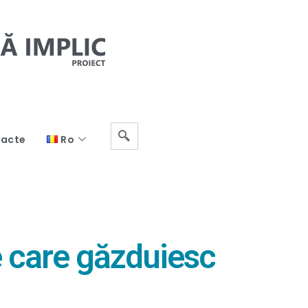
acte
Ro
le care găzduiesc