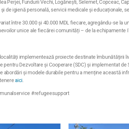
ea Perjei, Fundurii Vechi, Logănești, Selemet, Copceac, Capla
și de igienă personală, servicii medicale și educaționale, ser
 variat între 30.000 și 40.000 MDL fiecare, agregându-se la 
evoilor unice ale fiecărei comunități – de la echipamente IT 
 localități implementează proiecte destinate îmbunătățirii l
ene pentru Dezvoltare şi Cooperare (SDC) și implementat de 
e abordări și modele durabile pentru a menține această infra
rtenere
aici
.
munalservice #refugeesupport