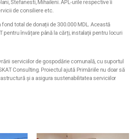
ni, Stefanesti, Mihaileni. APL-urile respective îi
vicii de consiliere etc.
un fond total de donații de 300.000 MDL. Această
pentru învățare până la cărți, instalații pentru locuri
ivrării serviciilor de gospodărie comunală, cu suportul
SKAT Consulting. Proiectul ajută Primăriile nu doar să
structură și a asigura sustenabilitatea serviciilor