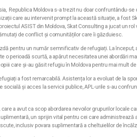
usia, Republica Moldova s-a trezit nu doar confruntându-se c
anizații care au intervenit prompt la această situație, a fost
 proiectul ASIST din Moldova, Skat Consulting a jucat un rol vi
ămutați de conflict și comunităților care îi găzduiesc.
zdă pentru un număr semnificativ de refugiați. La început,
e o perioadă scurtă, a apărut necesitatea unei abordări ma
i copiii care și-au găsit refugiu în Moldova pentru mai mult de
efugiați a fost remarcabilă. Asistența lor a evoluat de la sp
ție socială și acces la servicii publice, APL-urile s-au conf
 care a avut ca scop abordarea nevoilor grupurilor locale care
suplimentară, un sprijin vital pentru cei care administrează
ute, inclusiv povara suplimentară a cheltuielilor de încălzir