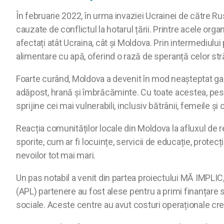
În februarie 2022, în urma invaziei Ucrainei de către R
cauzate de conflictul la hotarul țării. Printre acele org
afectați atât Ucraina, cât și Moldova. Prin intermediului
alimentare cu apă, oferind o rază de speranță celor str
Foarte curând, Moldova a devenit în mod neașteptat ga
adăpost, hrană și îmbrăcăminte. Cu toate acestea, pest
sprijine cei mai vulnerabili, inclusiv bătrânii, femeile ș
Reacția comunităților locale din Moldova la afluxul de r
sporite, cum ar fi locuințe, servicii de educație, protec
nevoilor tot mai mari.
Un pas notabil a venit din partea proiectului MĂ IMPLIC,
(APL) partenere au fost alese pentru a primi finanțare 
sociale. Aceste centre au avut costuri operaționale cresc