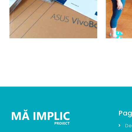
Pag
De