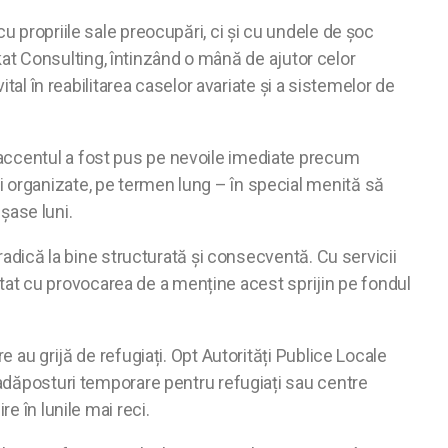
u propriile sale preocupări, ci și cu undele de șoc
 Skat Consulting, întinzând o mână de ajutor celor
tal în reabilitarea caselor avariate și a sistemelor de
 accentul a fost pus pe nevoile imediate precum
i organizate, pe termen lung – în special menită să
 șase luni.
oradică la bine structurată și consecventă. Cu servicii
runtat cu provocarea de a menține acest sprijin pe fondul
 au grijă de refugiați. Opt Autorități Publice Locale
 adăposturi temporare pentru refugiați sau centre
e în lunile mai reci.