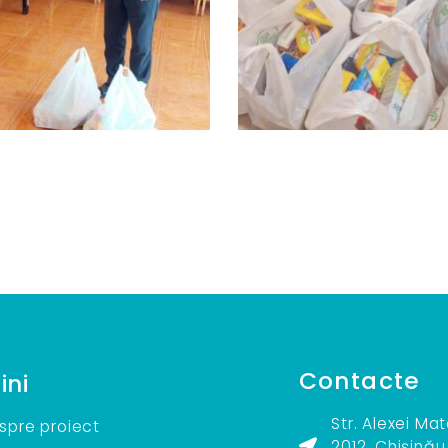
Contacte
ini
Str. Alexei Ma
spre proiect
2012, Chișinău