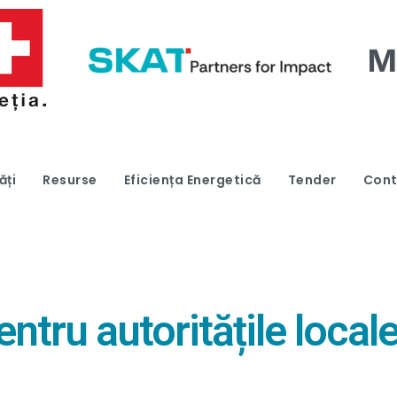
ăți
Resurse
Eficiența Energetică
Tender
Cont
entru autoritățile loca