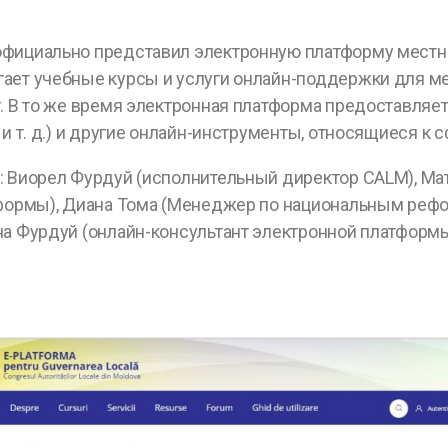
официально представил электронную платформу местн
ает учебные курсы и услуги онлайн-поддержки для м
г. В то же время электронная платформа предоставля
и т. д.) и другие онлайн-инструменты, относящиеся к 
: Виорел Фурдуй (исполнительный директор CALM), Ма
тформы), Диана Тома (Менеджер по национальным рефор
на Фурдуй (онлайн-консультант электронной платформы