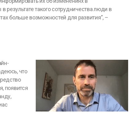
информировать их об изменениях в
бы в результате такого сотрудничества люди в
стах больше возможностей для развития”, –
айн-
адеюсь, что
средство
я, появится
анду,
иас