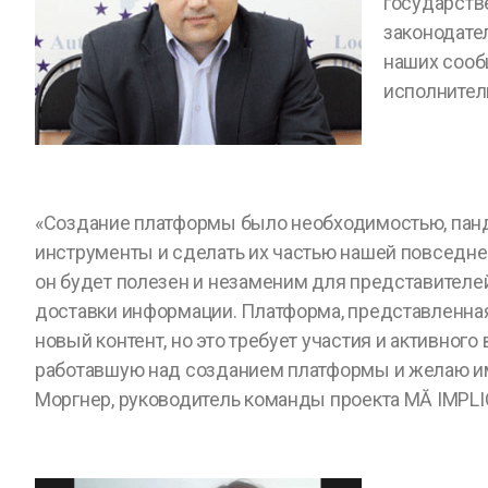
государств
законодател
наших сооб
исполнител
«Создание платформы было необходимостью, панд
инструменты и сделать их частью нашей повседнев
он будет полезен и незаменим для представителе
доставки информации. Платформа, представленная 
новый контент, но это требует участия и активног
работавшую над созданием платформы и желаю им 
Моргнер, руководитель команды проекта MĂ IMPLI