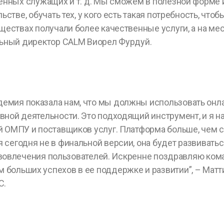
енных служащих и т. д. Мы сможем в полезной форме 
ьстве, обучать тех, у кого есть такая потребность, что
ществах получали более качественные услуги, а на ме
ьный директор CALM Виорел Фурдуй.
емия показала нам, что мы должны использовать онл
ной деятельности. Это подходящий инструмент, и я н
й ОМПУ и поставщиков услуг. Платформа больше, чем 
сегодня не в финальной версии, она будет развиватьс
о вовлечения пользователей. Искренне поздравляю ком
больших успехов в ее поддержке и развитии”, – Матт
C.