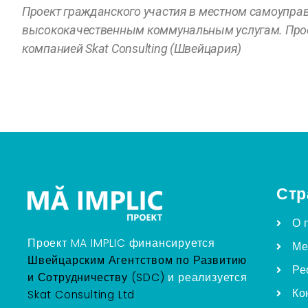
Проект гражданского участия в местном самоупра
высококачественным коммунальным услугам. Про
компанией Skat
Consulting
(Швейцария)
Стр
О 
Проект MA IMPLIC финансируется
Ме
Швейцарским Агентством по Развитию
Ре
и Сотрудничеству (SDC)
и реализуется
Ко
Skat Consulting Ltd