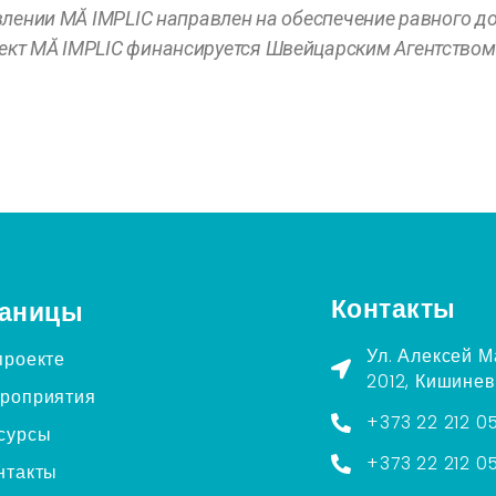
влении M
Ă IMPLIC
направлен на обеспечение равного до
ект M
Ă IMPLIC
финансируется Швейцарским Агентством 
Контакты
аницы
Ул. Алексей М
проекте
2012, Кишинев
роприятия
+373 22 212 0
сурсы
+373 22 212 0
нтакты