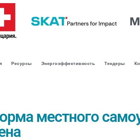
я
Ресурсы
Энергоэффективность
Тендеры
Kо
орма местного само
ена