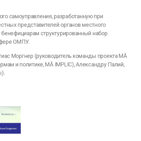
ого самоуправления, разработанную при
естных представителей органов местного
ет бенефициарам структурированный набор
сфере ОМПУ.
тиас Моргнер (руководитель команды проекта MĂ
мам и политике, MĂ IMPLIC), Александру Палий,
).