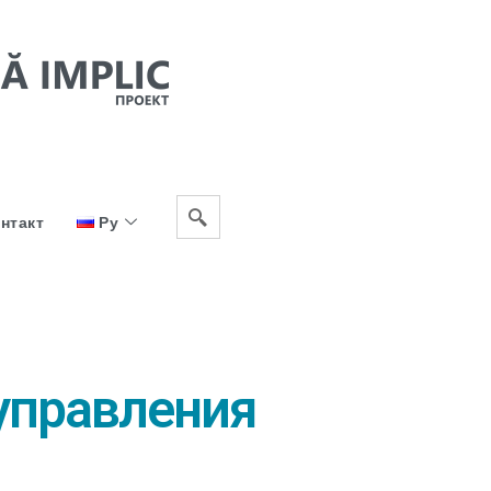
нтакт
Ру
управления