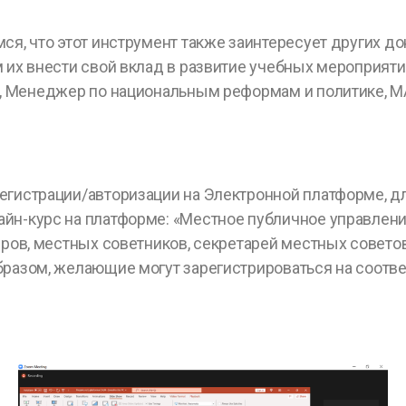
ся, что этот инструмент также заинтересует других до
их внести свой вклад в развитие учебных мероприятий
, Менеджер по национальным реформам и политике, MĂ
егистрации/авторизации на Электронной платформе, д
н-курс на платформе: «Местное публичное управление:
эров, местных советников, секретарей местных совето
бразом, желающие могут зарегистрироваться на соотв