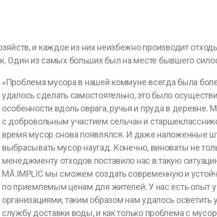
зяйств, и каждое из них неизбежно производит отход
. Один из самых больших был на месте бывшего сило
«Проблема мусора в нашей коммуне всегда была боле
удалось сделать самостоятельно, это было осуществи
особенности вдоль оврага, ручья и пруда в деревне.
с добровольным участием сельчан и старшекласснико
время мусор снова появлялся. И даже наложенные 
выбрасывать мусор наугад. Конечно, виноваты не тол
менеджменту отходов поставило нас в такую ситуаци
MĂ IMPLIC мы сможем создать современную и устой
по приемлемым ценам для жителей. У нас есть опыт
организациями, таким образом нам удалось осветить
службу доставки воды, и как только проблема с мусо