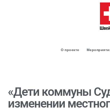
O проекте
Мероприяти
«Дети коммуны Суд
изменении местног