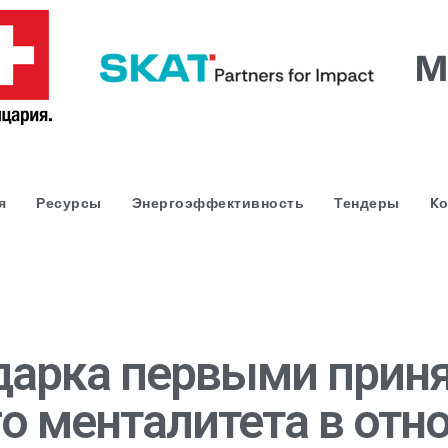
я
Ресурсы
Энергоэффективность
Тендеры
Kо
арка первыми приня
о менталитета в от