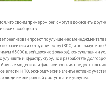
тся, что своим примером они смогут вдохновить другие
ии своих сообществ.
будет реализован проект по улучшению менеджмента т
по развитию и сотрудничеству (SDC) и реализуемого 
имум 65 000 швейцарских франков), консультации и ус
ко улучшить инфраструктуру, но и разработать долгос
ойчивые модели для финансирования предоставления ус
ов власти, НПО, экономические агенты активно участв
е люди имели равный доступ к этим услугам.