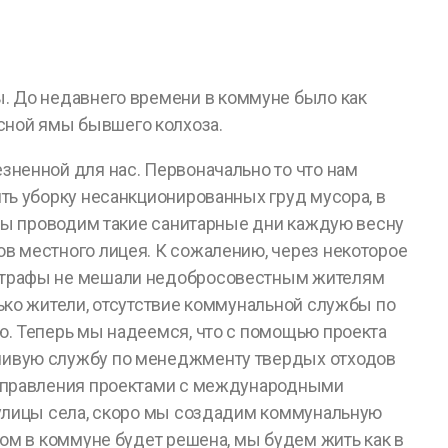
ы. До недавнего времени в коммуне было как
сной ямы бывшего колхоза.
зненной для нас. Первоначально то что нам
ть уборку несанкционированных груд мусора, в
 Мы проводим такие санитарные дни каждую весну
в местного лицея. К сожалению, через некоторое
штрафы не мешали недобросовестным жителям
ько жители, отсутствие коммунальной службы по
ю. Теперь мы надеемся, что с помощью проекта
чивую службу по менеджменту твердых отходов
 управления проектами с международными
 улицы села, скоро мы создадим коммунальную
ром в коммуне будет решена, мы будем жить как в