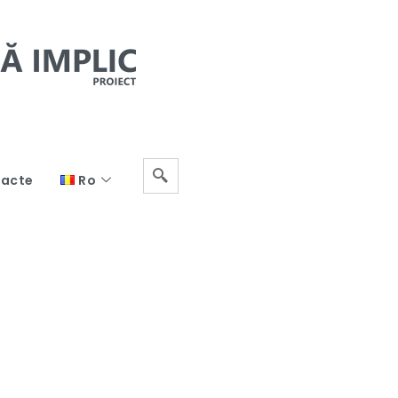
acte
Ro