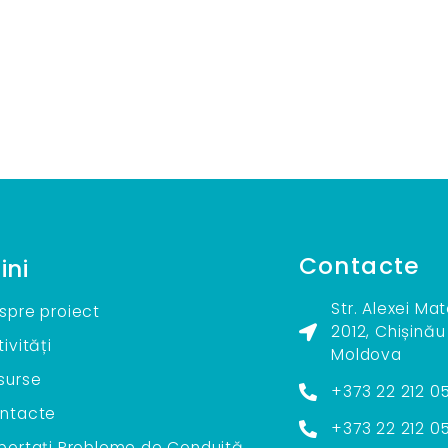
Contacte
ini
Str. Alexei Ma
spre proiect
2012, Chișinău
ivități
Moldova
surse
+373 22 212 0
ntacte
+373 22 212 0
portați Probleme de Conduită