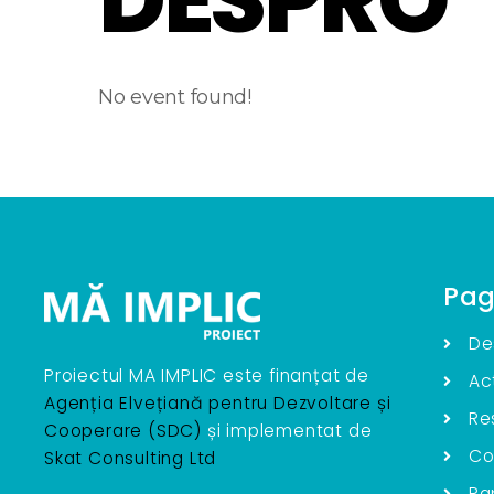
No event found!
Pag
De
Proiectul MA IMPLIC este finanțat de
Act
Agenția Elvețiană pentru Dezvoltare și
Re
Cooperare (SDC)
și implementat de
Co
Skat Consulting Ltd
Ra