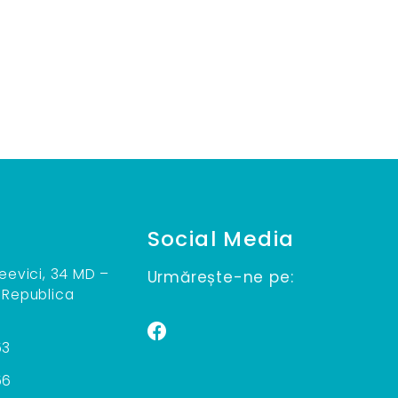
Social Media
teevici, 34 MD –
Urmărește-ne pe:
 Republica
53
56