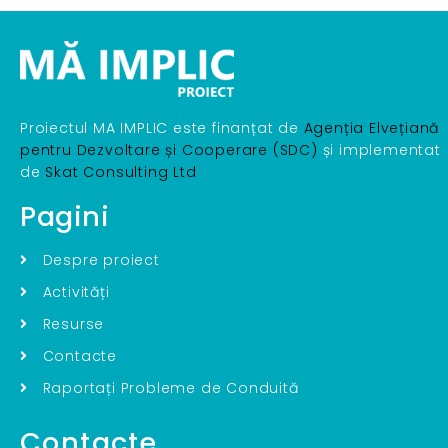
Proiectul MA IMPLIC este finanțat de
Agenția Elvețiană
pentru Dezvoltare și Cooperare (SDC)
și implementat
de
Skat Consulting Ltd
Pagini
Despre proiect
Activități
Resurse
Contacte
Raportați Probleme de Conduită
Contacte