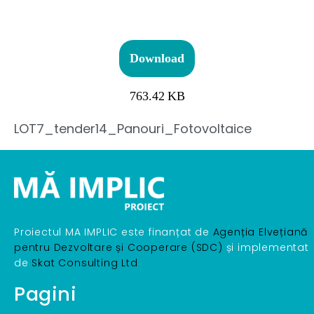
Download
763.42 KB
LOT7_tender14_Panouri_Fotovoltaice
Proiectul MA IMPLIC este finanțat de
Agenția Elvețiană
pentru Dezvoltare și Cooperare (SDC)
și implementat
de
Skat Consulting Ltd
Pagini