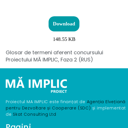
Download
148.55 KB
Glosar de termeni aferent concursului
Proiectului MĂ IMPLIC, Faza 2 (RUS)
Proiectul MA IMPLIC este finanțat de
Agenția Elvețiană
pentru Dezvoltare și Cooperare (SDC)
și implementat
de
Skat Consulting Ltd
Pagini