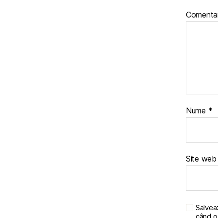
Comentar
Nume
*
Site web
Salveaz
când o