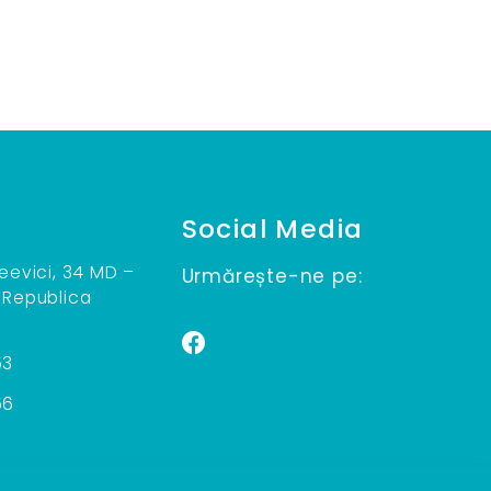
Social Media
teevici, 34 MD –
Urmărește-ne pe:
 Republica
53
56