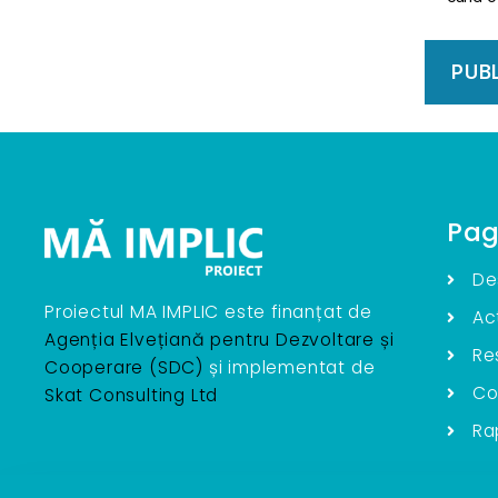
Pag
De
Proiectul MA IMPLIC este finanțat de
Act
Agenția Elvețiană pentru Dezvoltare și
Re
Cooperare (SDC)
și implementat de
Co
Skat Consulting Ltd
Ra