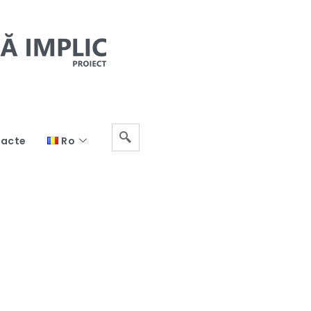
acte
Ro