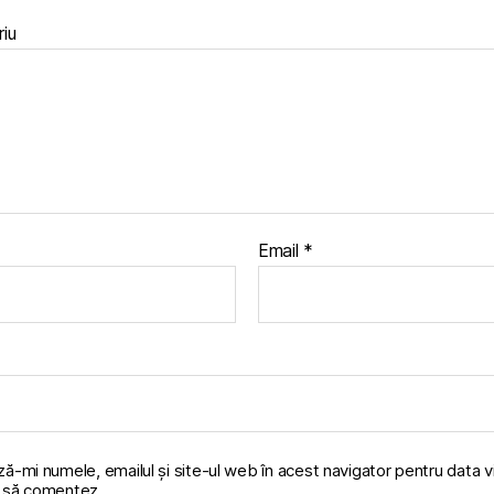
iu
Email
*
ă-mi numele, emailul și site-ul web în acest navigator pentru data v
 să comentez.