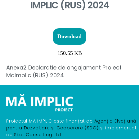
IMPLIC (RUS) 2024
Download
150.55 KB
Anexa2 Declaratie de angajament Proiect
MaImplic (RUS) 2024
Proiectul MA IMPLIC este finanțat de
Agenția Elvețiană
pentru Dezvoltare și Cooperare (SDC)
și implementat
de
Skat Consulting Ltd