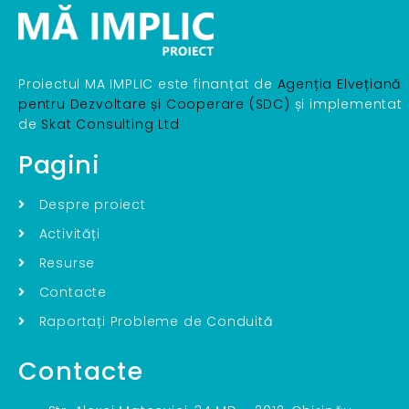
Proiectul MA IMPLIC este finanțat de
Agenția Elvețiană
pentru Dezvoltare și Cooperare (SDC)
și implementat
de
Skat Consulting Ltd
Pagini
Despre proiect
Activități
Resurse
Contacte
Raportați Probleme de Conduită
Contacte