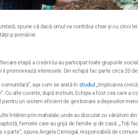
nitară, spune că dacă omul va contribui chiar și cu cinci lei
ății și primăriei
 fiecare etapă a creării lui au participat toate grupurile soc
i îi promovează interesele. Din echipă fac parte circa 20 d
 comunitară”, așa cum se arată în
studiul
„Implicarea civică
”. Cu alte cuvinte, după instruiri, Echipa a fost cea care a col
ul pentru un sistem eficient de gestionare a deșeurilor mena
e întâlniri prin mahalale, unde au discutat cu vânătorii din sa
tistă, femeile care au grijă de familie și de casă. „Toți fac p
t la o parte”, spune Angela Cernogal, responsabilă de comuni