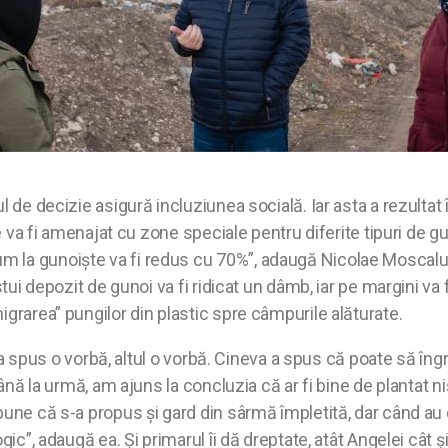
l de decizie asigură incluziunea socială. Iar asta a rezultat
e va fi amenajat cu zone speciale pentru diferite tipuri de gun
la gunoiște va fi redus cu 70%”, adaugă Nicolae Moscalu, ex
stui depozit de gunoi va fi ridicat un dâmb, iar pe margini va
igrarea” pungilor din plastic spre câmpurile alăturate.
Unul a spus o vorbă, altul o vorbă. Cineva a spus că poate s
 Până la urmă, am ajuns la concluzia că ar fi bine de plantat 
une că s-a propus și gard din sârmă împletită, dar când au c
gic”, adaugă ea. Și primarul îi dă dreptate, atât Angelei cât ș