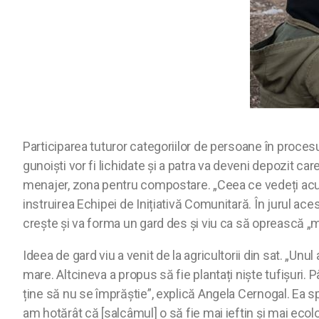
Participarea tuturor categoriilor de persoane în procesu
gunoiști vor fi lichidate și a patra va deveni depozit car
menajer, zona pentru compostare. „Ceea ce vedeți acum 
instruirea Echipei de Inițiativă Comunitară. În jurul ace
crește și va forma un gard des și viu ca să oprească „m
Ideea de gard viu a venit de la agricultorii din sat. „
mare. Altcineva a propus să fie plantați niște tufișuri.
ține să nu se împrăștie”, explică Angela Cernogal. Ea sp
am hotărât că [salcâmul] o să fie mai ieftin și mai ecolo