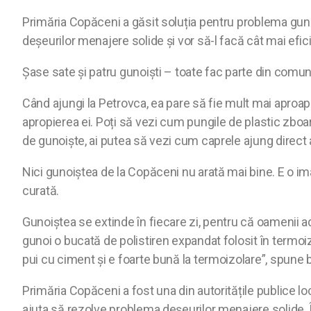
Primăria Copăceni a găsit soluția pentru problema gunoi
deșeurilor menajere solide și vor să-l facă cât mai efici
Șase sate și patru gunoiști – toate fac parte din comuna
Când ajungi la Petrovca, ea pare să fie mult mai aproap
apropierea ei. Poți să vezi cum pungile de plastic zboar
de gunoiște, ai putea să vezi cum caprele ajung direct
Nici gunoiștea de la Copăceni nu arată mai bine. E o i
curată.
Gunoiștea se extinde în fiecare zi, pentru că oamenii adu
gunoi o bucată de polistiren expandat folosit în termoiz
pui cu ciment și e foarte bună la termoizolare”, spune 
Primăria Copăceni a fost una din autoritățile publice lo
ajuta să rezolve problema deșeurilor menajere solide. Î