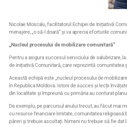
Nicolae Moscalu, facilitatorul Echipei de Inițiativă Comu
menajere, „o să-l doară” și va aprecia eforturile comunit
„Nucleul procesului de mobilizare comunitară”
Pentru a asigura succesul serviciului de salubrizare, la
de Inițiativă Comunitară, care reprezintă comunitatea ș
Această echipă este „nucleul procesului de mobilizare
în Republica Moldova. Istorii de succes și lecții învățate
din localitate și împreună cu primăria au conturat plan
De exemplu, pe parcursul anului trecut, au făcut mai mult
cu resurse financiare limitate, comunitatea religioasă bap
păreri și trebuie ascultați. Nimeni nu trebuie să fie da