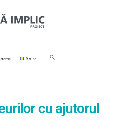
acte
Ro
rilor cu ajutorul