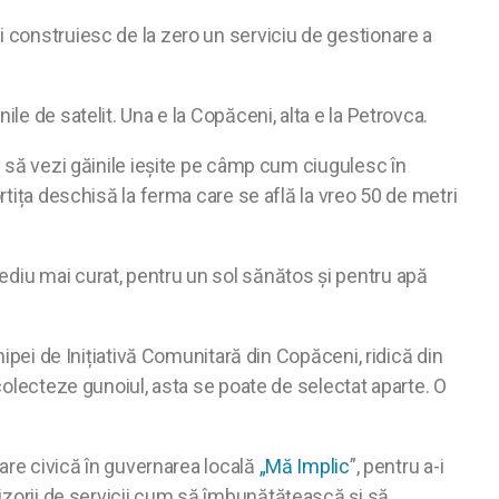
i construiesc de la zero un serviciu de gestionare a
le de satelit. Una e la Copăceni, alta e la Petrovca.
i să vezi găinile ieșite pe câmp cum ciugulesc în
rtița deschisă la ferma care se află la vreo 50 de metri
ediu mai curat, pentru un sol sănătos și pentru apă
hipei de Inițiativă Comunitară din Copăceni, ridică din
 colecteze gunoiul, asta se poate de selectat aparte. O
care civică în guvernarea locală
„Mă Implic
”, pentru a-i
rnizorii de servicii cum să îmbunătățească și să