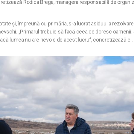
ncretizează Rodica Brega, managera responsabilă de organizar
 notate și, împreună cu primăria, s-a lucrat asiduu la rezolva
jinevschi. „Primarul trebuie să facă ceea ce doresc oamenii. 
dacă lumea nu are nevoie de acest lucru”, concretizează el.