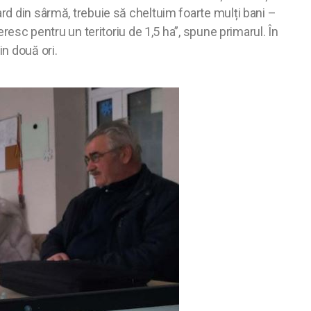
ard din sârmă, trebuie să cheltuim foarte mulți bani –
eresc pentru un teritoriu de 1,5 ha”, spune primarul. În
n două ori.