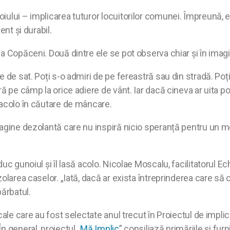
ului – implicarea tuturor locuitorilor comunei. Împreună, e
ent și durabil.
 Copăceni. Două dintre ele se pot observa chiar și în imagini
e de sat. Poți s-o admiri de pe fereastră sau din stradă. Poț
ă pe câmp la orice adiere de vânt. Iar dacă cineva ar uita po
 acolo în căutare de mâncare.
magine dezolantă care nu inspiră nicio speranță pentru un m
c gunoiul și îl lasă acolo. Nicolae Moscalu, facilitatorul Ec
olarea caselor. „Iată, dacă ar exista întreprinderea care să
bărbatul.
cale care au fost selectate anul trecut în Proiectul de impli
n general, proiectul
„Mă Implic
” consiliază primăriile și fu