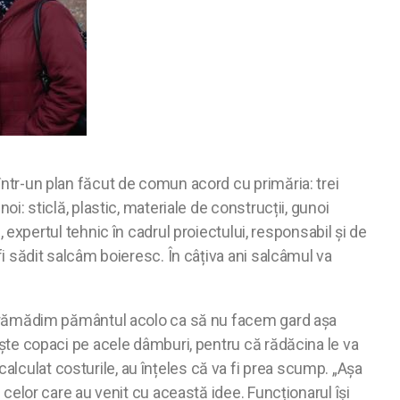
 într-un plan făcut de comun acord cu primăria: trei
oi: sticlă, plastic, materiale de construcții, gunoi
pertul tehnic în cadrul proiectului, responsabil și de
 fi sădit salcâm boieresc. În câțiva ani salcâmul va
ă îngrămădim pământul acolo ca să nu facem gard așa
niște copaci pe acele dâmburi, pentru că rădăcina le va
alculat costurile, au înțeles că va fi prea scump. „Așa
i celor care au venit cu această idee. Funcționarul își