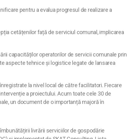
anificare pentru a evalua progresul de realizare a
epția cetățenilor față de serviciul comunal, implicarea
ii capacităților operatorilor de servicii comunale prin
ate aspecte tehnice și logistice legate de lansarea
egistrate la nivel local de către facilitatori. Fiecare
 intervenție a proiectului. Acum toate cele 30 de
unale, un document de o importanță majoră în
bunătățirii livrării serviciilor de gospodărie
SDC) și implementat de SKAT Consulting. Lista