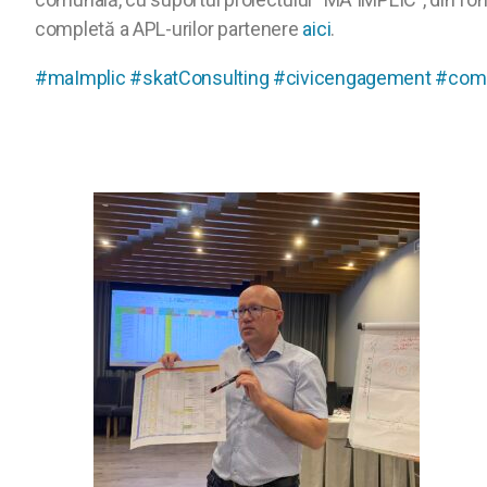
completă a APL-urilor partenere
aici
.
#maImplic
#skatConsulting
#civicengagement
#comm