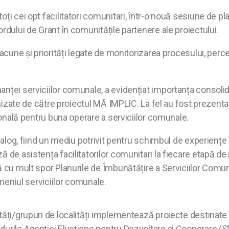
ți cei opt facilitatori comunitari, într-o nouă sesiune de pl
rdului de Grant în comunitățile partenere ale proiectului.
lacune și priorități legate de monitorizarea procesului, perc
nței serviciilor comunale, a evidențiat importanța consolidăr
anizate de către proiectul MĂ IMPLIC. La fel au fost prezent
țională pentru buna operare a serviciilor comunale.
alog, fiind un mediu potrivit pentru schimbul de experiențe înr
 de asistența facilitatorilor comunitari la fiecare etapă de
ză cu mult spor Planurile de Îmbunătățire a Serviciilor Com
omeniul serviciilor comunale.
ăți/grupuri de localități implementează proiecte destinate îm
durile Agenției Elvețiene pentru Dezvoltare şi Cooperare (