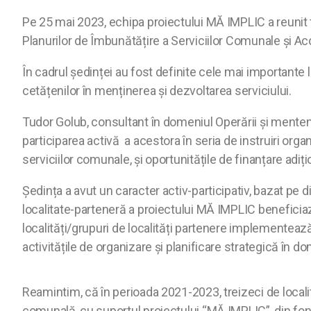
Pe 25 mai 2023, echipa proiectului MĂ IMPLIC a reunit to
Planurilor de Îmbunătățire a Serviciilor Comunale și Aco
În cadrul ședinței au fost definite cele mai importante 
cetățenilor în menținerea și dezvoltarea serviciului.
Tudor Golub, consultant în domeniul Operării și mentena
participarea activă a acestora în seria de instruiri org
serviciilor comunale, și oportunitățile de finanțare adi
Ședința a avut un caracter activ-participativ, bazat pe di
localitate-parteneră a proiectului MĂ IMPLIC beneficiază
localități/grupuri de localități partenere implementea
activitățile de organizare și planificare strategică în d
Reamintim, că în perioada 2021-2023, treizeci de localit
comunală, cu suportul proiectului “MĂ IMPLIC”, din fon