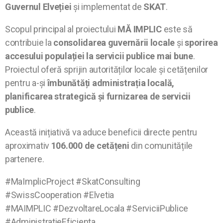
Guvernul Elveției
și implementat de
SKAT
.
Scopul principal al proiectului
MĂ IMPLIC
este să
contribuie la
consolidarea guvernării locale
și
sporirea
accesului populației la servicii publice mai bune
.
Proiectul oferă sprijin autorităților locale și cetățenilor
pentru a-și
îmbunătăți administrația locală,
planificarea strategică și furnizarea de servicii
publice
.
Această inițiativă va aduce beneficii directe pentru
aproximativ
106.000 de cetățeni
din comunitățile
partenere.
#MaImplicProject #SkatConsulting
#SwissCooperation #Elvetia
#MAIMPLIC #DezvoltareLocala #ServiciiPublice
#AdministratieEficienta