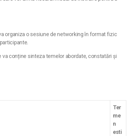
 va organiza o sesiune de networking în format fizic
participante.
re va conține sinteza temelor abordate, constatări și
Ter
me
n
esti