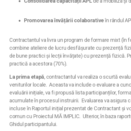
Consolidarea capacității APL
de a mobiliza și d
Promovarea învățării colaborative
în rândul AP
Contractantul va livra un program de formare mixt (în fo
combine ateliere de lucru desfășurate cu prezență fizi
de bune practici și lecții învățate) cu prezență fizică.
practică a acestora (70%).
La prima etapă
, contractantul va realiza o scurtă eva
veniturilor locale.
Aceasta va include o evaluare a cunoști
evaluării inițiale, va fi propusă lista participanților, f
acumulate în procesul instruirii. Evaluarea va asigura că
incluse în Raportul inițial prezentat de Contractant și vor
comun cu Proiectul MĂ IMPLIC. Ulterior, în baza raportul
Ghidul participantului.