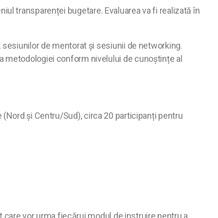
eniul transparenței bugetare. Evaluarea va fi realizată în
 sesiunilor de mentorat și sesiunii de networking.
tarea metodologiei conform nivelului de cunoștințe al
le (Nord și Centru/Sud), circa 20 participanți pentru
t care vor urma fiecărui modul de instruire pentru a