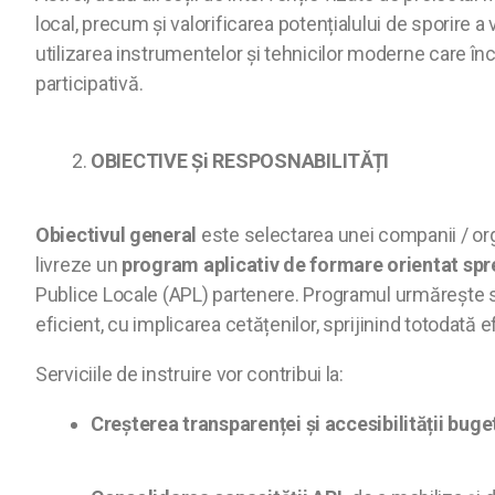
local, precum și valorificarea potențialului de sporire a
utilizarea instrumentelor și tehnicilor moderne care î
participativă
.
OBIECTIVE Și RESPOSNABILITĂȚI
Obiectivul general
este selectarea unei companii / org
livreze un
program aplicativ de formare orientat spr
Publice Locale (APL) partenere. Programul urmărește s
eficient, cu implicarea cetățenilor, sprijinind totodată e
Serviciile de instruire vor contribui la:
Creșterea transparenței și accesibilității buge