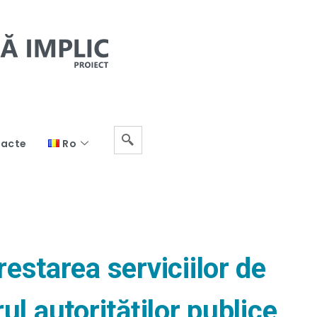
acte
Ro
restarea serviciilor de
l autorităților publice