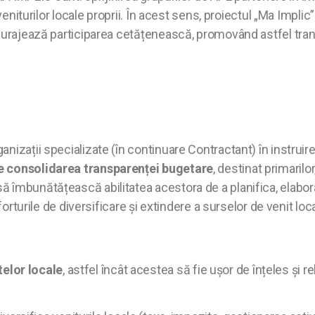
 veniturilor locale proprii. În acest sens, proiectul „Ma Impl
ncurajează participarea cetățenească, promovând astfel tran
anizații specializate (în continuare Contractant) în instruir
e consolidarea transparenței bugetare
, destinat primarilor
ă îmbunătățească abilitatea acestora de a planifica, elabor
forturile de diversificare și extindere a surselor de venit loc
telor locale
, astfel încât acestea să fie ușor de înțeles și 