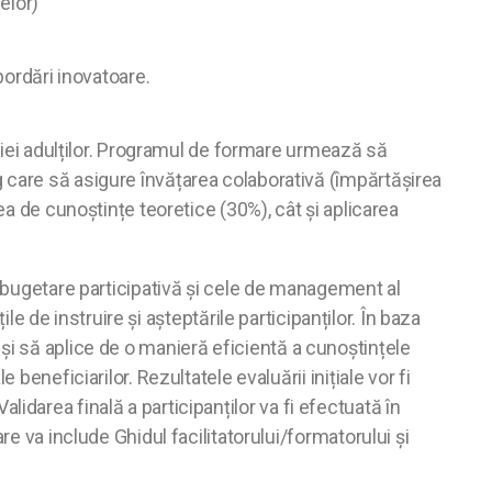
velor)
bordări inovatoare.
ației adulților. Programul de formare urmează să
 care să asigure învățarea colaborativă (împărtășirea
ea de cunoștințe teoretice (30%), cât și aplicarea
e bugetare participativă și cele de management al
le de instruire și așteptările participanților. În baza
re și să aplice de o manieră eficientă a cunoștințele
eneficiarilor. Rezultatele evaluării inițiale vor fi
Validarea finală a participanților va fi efectuată în
e va include Ghidul facilitatorului/formatorului și