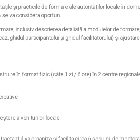
tățile și practicile de formare ale autorităților locale în dom
ă se va considera oportun.
are, inclusiv descrierea detaliată a modulelor de formare,
caz, ghidul participantului și ghidul facilitatorului) și ajus
nstruire în format fizic (câte 1 zi / 6 ore) în 2 centre regiona
cipative
eștere a veniturilor locale
ractantul va organiza și facilita circa 6 sesiuni de mentora