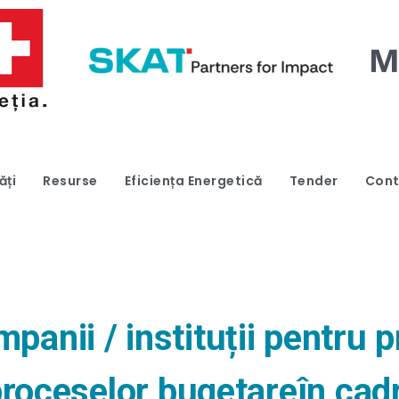
ăți
Resurse
Eficiența Energetică
Tender
Cont
anii / instituții pentru p
proceselor bugetareîn cadru