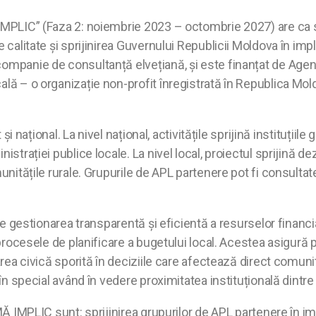
 IMPLIC” (Faza 2: noiembrie 2023 – octombrie 2027) are ca sc
e calitate și sprijinirea Guvernului Republicii Moldova în im
companie de consultanță elvețiană, și este finanțat de Agen
cală – o organizație non-profit înregistrată în Republica M
ât și național. La nivel național, activitățile sprijină institu
strației publice locale. La nivel local, proiectul sprijină dez
munitățile rurale. Grupurile de APL partenere pot fi consult
este gestionarea transparentă și eficientă a resurselor fina
 procesele de planificare a bugetului local. Acestea asigură 
carea civică sporită în deciziile care afectează direct comu
în special având în vedere proximitatea instituțională dintre f
 MĂ IMPLIC sunt: sprijinirea grupurilor de APL partenere în im