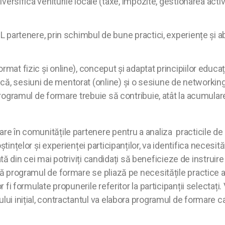
iversifica veniturile locale (taxe, impozite, gestionarea acti
L partenere, prin schimbul de bune practici, experiențe și a
rmat fizic și online), conceput și adaptat principiilor educ
că, sesiuni de mentorat (online) și o sesiune de networking
 Programul de formare trebuie să contribuie, atât la acumular
luare în comunitățile partenere pentru a analiza practicile d
nțelor și experienței participanților, va identifica necesități
ormată din cei mai potriviți candidați să beneficieze de instrui
 programul de formare se pliază pe necesitățile practice ale b
 fi formulate propunerile referitor la participanții selectați. 
ui inițial, contractantul va elabora programul de formare car