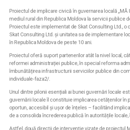
Proiectul de implicare civică în guvernarea locală „MĂ
mediul rural din Republica Moldova la servicii publice d
Proiectul este implementat de Skat Consulting Ltd., o 
Skat Consulting Ltd. și unitatea sa de implementare lo
în Republica Moldova de peste 10 ani.
Proiectul oferă suport partenerilor atât la nivel local, c
reformei administrației publice, în special reforma admini
îmbunătățirea infrastructurii serviciilor publice din co
individuale-faza2/.
Unul dintre pilonii esențiali ai bunei guvernări locale 
guvernării locale îl constituie implicarea cetățenilor în
oportun, accesibil și ușor de înțeles – facilitând impli
de a consolida încrederea publică în autoritățile locale, 
Astfel, două direcții de intervenție vizate de proiectul