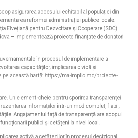
op asigurarea accesului echitabil al populației din
plementarea reformei administrației publice locale.
ția Elvețiană pentru Dezvoltare și Cooperare (SDC).
oldova – implementează proiecte finanțate de donatori
țiile guvernamentale în procesul de implementare a
voltarea capacităților, implicarea civică și
ate pe această hartă: https://ma-implic.md/proiecte-
nciare. Un element-cheie pentru sporirea transparenței
prezentarea informațiilor într-un mod complet, fiabil,
nitățile. Angajamentul față de transparență are scopul
uncționarii publici și cetățeni la nivel local.
plicarea activă a cetățenilor în procesul decizional