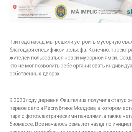
Три года назад мы решили устроить мусорную свал
благодаря спецификой рельефа. Конечно, проект 
жителей пользоваться новой мусорной ямой. Созд
кто не мог позволить себе организовать индивиду
собственных дворах.
.
В 2020 году деревня Фештелица получила статус э
первое село в Республике Молдова, в котором ест
парк с фотоэлектрическими панелями, а также че
биомассе. Все началось семь лет назад по иници
сократить потребление традиционных энергоресу