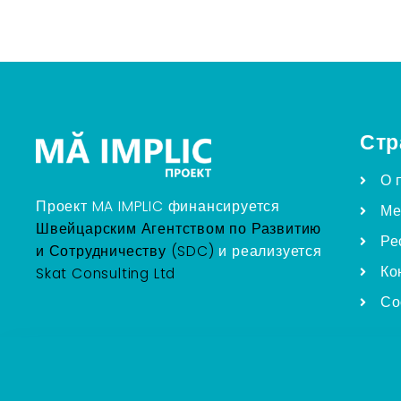
Стр
О 
Проект MA IMPLIC финансируется
Ме
Швейцарским Агентством по Развитию
Ре
и Сотрудничеству (SDC)
и реализуется
Ко
Skat Consulting Ltd
Со