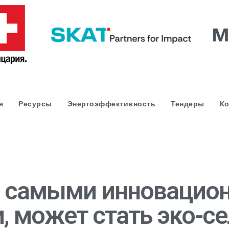
я
Ресурсы
Энергоэффективность
Тендеры
Kо
с самыми инновацио
, может стать эко-с