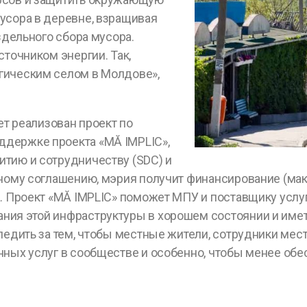
усора в деревне, взращивая
здельного сбора мусора.
сточником энергии. Так,
гическим селом в Молдове»,
ет реализован проект по
держке проекта «MĂ IMPLIC»,
тию и сотрудничеству (SDC) и
нному соглашению, мэрия получит финансирование (ма
. Проект «MĂ IMPLIC» поможет МПУ и поставщику услуг 
ния этой инфраструктуры в хорошем состоянии и име
ледить за тем, чтобы местные жители, сотрудники мес
нных услуг в сообществе и особенно, чтобы менее об