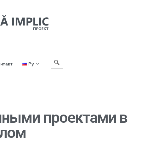
нтакт
Ру
нными проектами в
елом