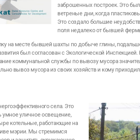
заброшенных построек. Это был
ветреные дни, когда пластиковы
Это создало большие неудобств
поля недалеко от бывшей ферм
ку на месте бывшей шахты по добыче глины, подальше
развития был согласован с Экологической Инспекцией.
ание коммунальной службы по вывозу мусора значитель
ально вывоз мусора из своих хозяйств и кому приходи
нергоэффективного села. Это
ь умное уличное освещение,
тыре котельные, работающие на
ативе мэрии. Мы стремимся
рсов и защитить окружающую