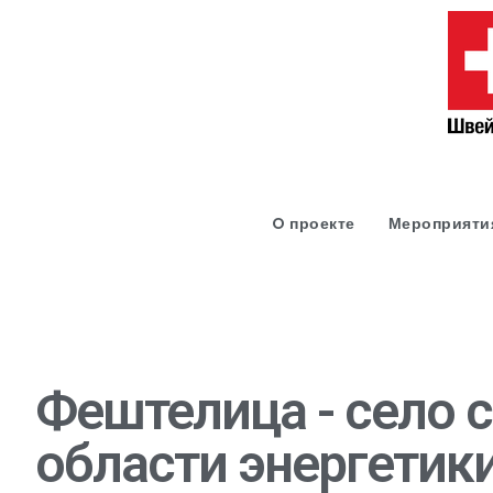
O проекте
Мероприяти
Фештелица - село 
области энергетики