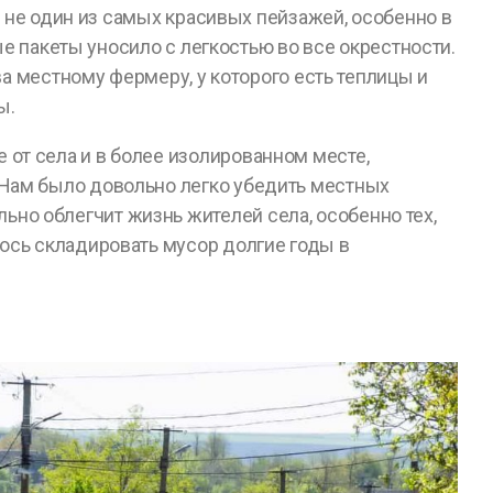
 не один из самых красивых пейзажей, особенно в
е пакеты уносило с легкостью во все окрестности.
а местному фермеру, у которого есть теплицы и
ы.
 от села и в более изолированном месте,
 Нам было довольно легко убедить местных
но облегчит жизнь жителей села, особенно тех,
лось складировать мусор долгие годы в