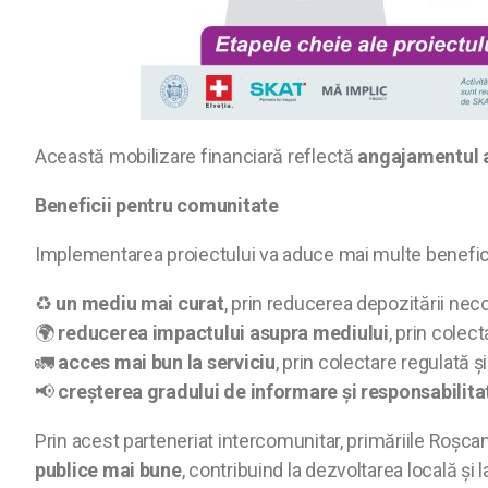
Această mobilizare financiară reflectă
angajamentul au
Beneficii pentru comunitate
Implementarea proiectului va aduce mai multe beneficii pe
♻️
un mediu mai curat
, prin reducerea depozitării neco
🌍
reducerea impactului asupra mediului
, prin colec
🚛
acces mai bun la serviciu
, prin colectare regulată 
📢
creșterea gradului de informare și responsabilita
Prin acest parteneriat intercomunitar, primăriile Roșca
publice mai bune
, contribuind la dezvoltarea locală și l