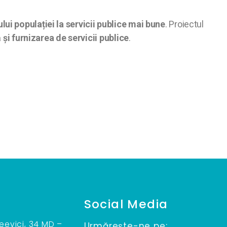
lui populației la servicii publice mai bune
. Proiectul
și furnizarea de servicii publice
.
Social Media
teevici, 34 MD –
Urmărește-ne pe: