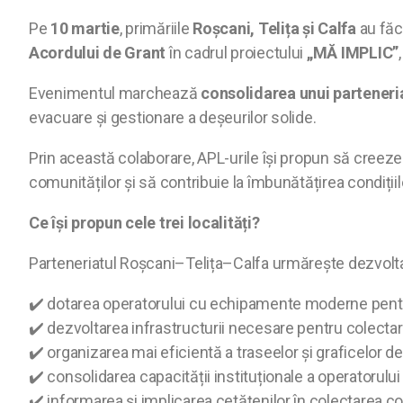
Pe
10 martie
, primăriile
Roșcani, Telița și Calfa
au făc
Acordului de Grant
în cadrul proiectului
„MĂ IMPLIC”
Evenimentul marchează
consolidarea unui parteneri
evacuare și gestionare a deșeurilor solide.
Prin această colaborare, APL-urile își propun să creez
comunităților și să contribuie la îmbunătățirea condițiil
Ce își propun cele trei localități?
Parteneriatul Roșcani–Telița–Calfa urmărește dezvolt
✔️ dotarea operatorului cu echipamente moderne pentru
✔️ dezvoltarea infrastructurii necesare pentru colectar
✔️ organizarea mai eficientă a traseelor și graficelor de
✔️ consolidarea capacității instituționale a operatorului
✔️ informarea și implicarea cetățenilor în colectarea co