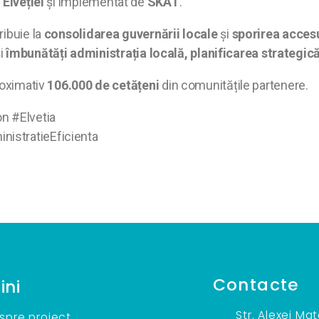
Elveției
și implementat de
SKAT
.
ibuie la
consolidarea guvernării locale
și
sporirea accesu
și
îmbunătăți administrația locală, planificarea strategică 
roximativ
106.000 de cetățeni
din comunitățile partenere.
n #Elvetia
istratieEficienta
Contacte
ini
Str. Alexei Ma
spre proiect