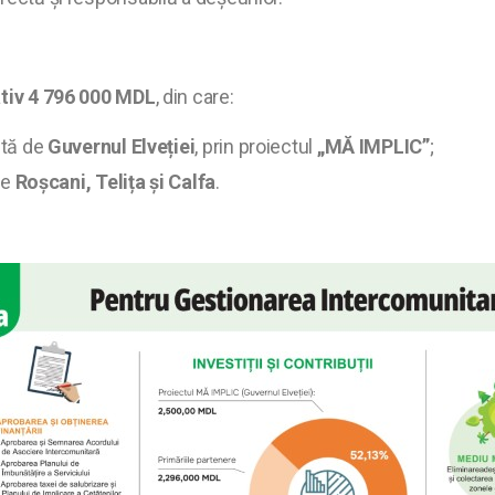
tiv 4 796 000 MDL
, din care:
ită de
Guvernul Elveției
, prin proiectul
„MĂ IMPLIC”
;
re
Roșcani, Telița și Calfa
.