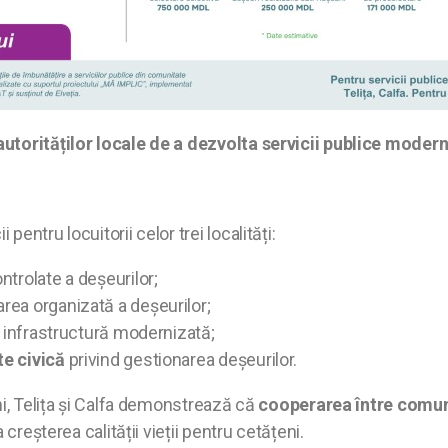
torităților locale de a dezvolta servicii publice modern
ntru locuitorii celor trei localități:
ntrolate a deșeurilor;
tarea organizată a deșeurilor;
și infrastructură modernizată;
te civică
privind gestionarea deșeurilor.
ni, Telița și Calfa demonstrează că
cooperarea între comunit
a creșterea calității vieții pentru cetățeni.