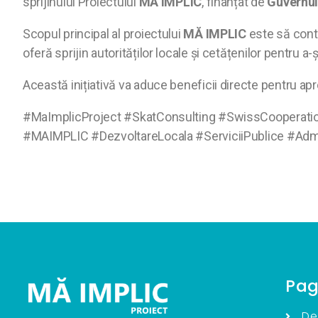
sprijinului Proiectului
MĂ IMPLIC
, finanțat de
Guvernul 
Scopul principal al proiectului
MĂ IMPLIC
este să contr
oferă sprijin autorităților locale și cetățenilor pentru a-
Această inițiativă va aduce beneficii directe pentru ap
#MaImplicProject #SkatConsulting #SwissCooperatio
#MAIMPLIC #DezvoltareLocala #ServiciiPublice #Admin
Pag
De