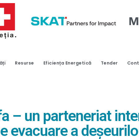
ăți
Resurse
Eficiența Energetică
Tender
Cont
lfa – un parteneriat in
e evacuare a deșeurilo