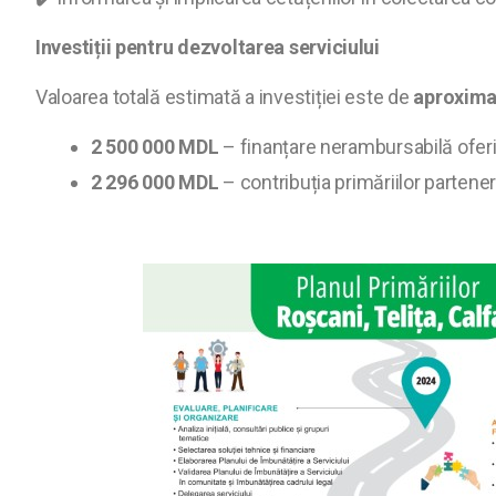
Investiții pentru dezvoltarea serviciului
Valoarea totală estimată a investiției este de
aproxima
2 500 000 MDL
– finanțare nerambursabilă ofer
2 296 000 MDL
– contribuția primăriilor partene