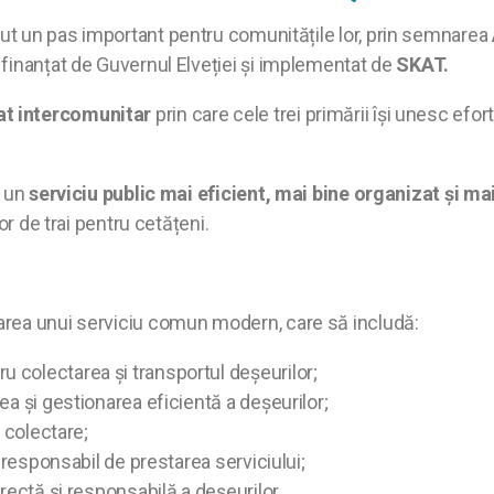
ut un pas important pentru comunitățile lor, prin semnarea
, finanțat de Guvernul Elveției și implementat de
SKAT.
at intercomunitar
prin care cele trei primării își unesc efo
e un
serviciu public mai eficient, mai bine organizat și ma
or de trai pentru cetățeni.
area unui serviciu comun modern, care să includă:
 colectarea și transportul deșeurilor;
ea și gestionarea eficientă a deșeurilor;
 colectare;
 responsabil de prestarea serviciului;
rectă și responsabilă a deșeurilor.