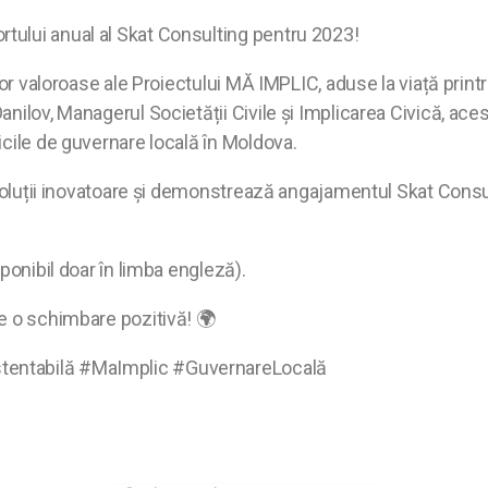
ului anual al Skat Consulting pentru 2023!
ilor valoroase ale Proiectului MĂ IMPLIC, aduse la viață pri
nilov, Managerul Societății Civile și Implicarea Civică, ace
icile de guvernare locală în Moldova.
 soluții inovatoare și demonstrează angajamentul Skat Consu
sponibil doar în limba engleză).
e o schimbare pozitivă! 🌍
tentabilă #MaImplic #GuvernareLocală