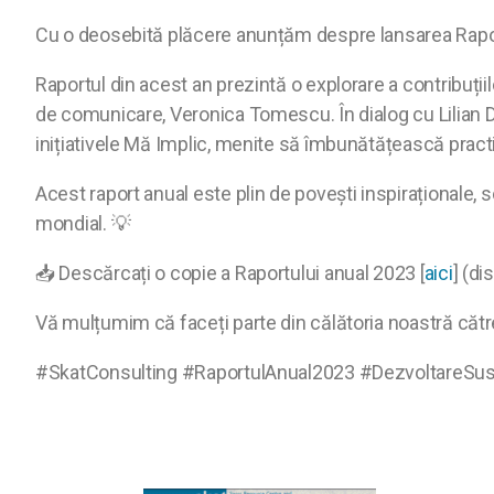
Cu o deosebită plăcere anunțăm despre lansarea Raport
Raportul din acest an prezintă o explorare a contribuți
de comunicare, Veronica Tomescu. În dialog cu Lilian Da
inițiativele Mă Implic, menite să îmbunătățească pract
Acest raport anual este plin de povești inspiraționale,
mondial. 💡
📥 Descărcați o copie a Raportului anual 2023 [
aici
] (di
Vă mulțumim că faceți parte din călătoria noastră cătr
#SkatConsulting #RaportulAnual2023 #DezvoltareSus