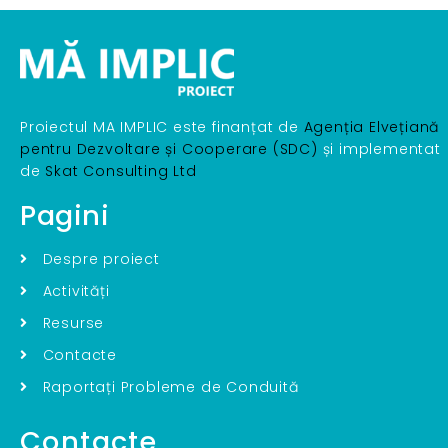
Proiectul MA IMPLIC este finanțat de
Agenția Elvețiană
pentru Dezvoltare și Cooperare (SDC)
și implementat
de
Skat Consulting Ltd
Pagini
Despre proiect
Activități
Resurse
Contacte
Raportați Probleme de Conduită
Contacte