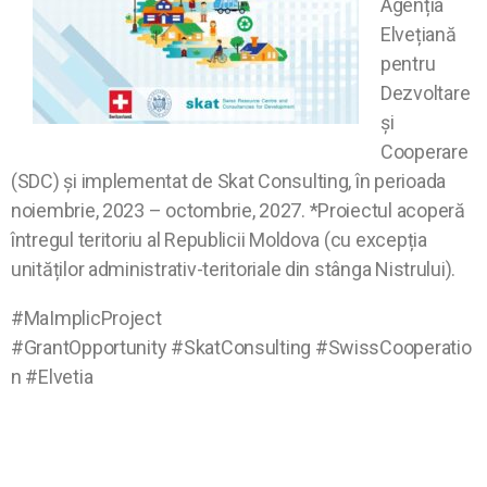
Agenția
Elvețiană
pentru
Dezvoltare
și
Cooperare
(SDC) și implementat de Skat Consulting, în perioada
noiembrie, 2023 – octombrie, 2027. *Proiectul acoperă
întregul teritoriu al Republicii Moldova (cu excepția
unităților administrativ-teritoriale din stânga Nistrului).
#MaImplicProject
#GrantOpportunity #SkatConsulting #SwissCooperatio
n #Elvetia