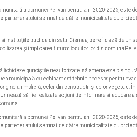
Comunitară a comunei Pelivan pentru anii 2020-2025, este d
ție parteneriatului semnat de către municipalitate cu proiec
 și instituțiile publice din satul Cișmea, beneficiază de un s
obilizarea și implicarea tuturor locuitorilor din comuna Peli
te să lichideze gunoiștile neautorizate, să amenajeze o singu
rea municipală cu echipament tehnic necesar pentru evacuar
 origine animalieră, celor din construcții și celor vegetale
Urmează să fie realizate acțiuni de informare și educare a ce
 comunal.
Comunitară a comunei Pelivan pentru anii 2020-2025, este d
ție parteneriatului semnat de către municipalitate cu proiec