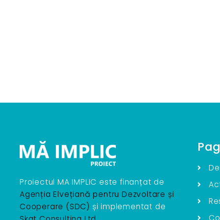
Pag
De
Proiectul MA IMPLIC este finanțat de
Act
Agenția Elvețiană pentru Dezvoltare și
Re
Cooperare (SDC)
și implementat de
Co
Skat Consulting Ltd