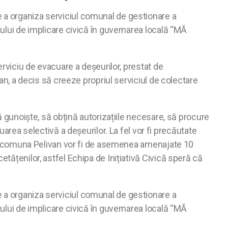
e a organiza serviciul comunal de gestionare a
tului de implicare civică în guvernarea locală “MĂ
erviciu de evacuare a deșeurilor, prestat de
van, a decis să creeze propriul serviciul de colectare
ră gunoiște, să obțină autorizațiile necesare, să procure
ea selectivă a deșeurilor. La fel vor fi precăutate
. În comuna Pelivan vor fi de asemenea amenajate 10
tățenilor, astfel Echipa de Inițiativă Civică speră că
e a organiza serviciul comunal de gestionare a
tului de implicare civică în guvernarea locală “MĂ