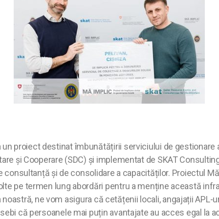
 proiect destinat îmbunătățirii serviciului de gestionare a
oltare şi Cooperare (SDC) și implementat de SKAT Consultin
 consultanță și de consolidare a capacităților. Proiectul Mă 
olte pe termen lung abordări pentru a menține această infr
tea noastră, ne vom asigura că cetățenii locali, angajații APL-u
osebi că persoanele mai puțin avantajate au acces egal la ac