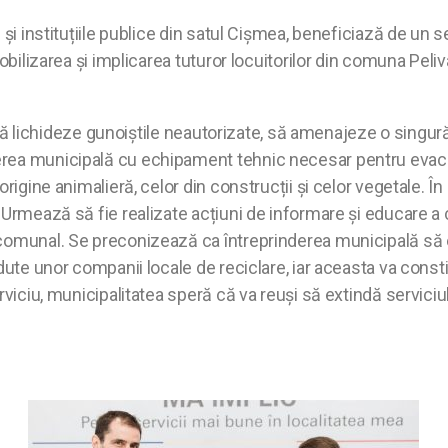
 și instituțiile publice din satul Cișmea, beneficiază de un s
obilizarea și implicarea tuturor locuitorilor din comuna Peli
te să lichideze gunoiștile neautorizate, să amenajeze o singu
rea municipală cu echipament tehnic necesar pentru evacuar
 origine animalieră, celor din construcții și celor vegetale
Urmează să fie realizate acțiuni de informare și educare a ce
 comunal. Se preconizează ca întreprinderea municipală să
ndute unor companii locale de reciclare, iar aceasta va const
viciu, municipalitatea speră că va reuși să extindă serviciul 