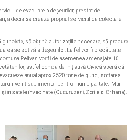
erviciu de evacuare a deșeurilor, prestat de
van, a decis să creeze propriul serviciul de colectare
ră gunoiște, să obțină autorizațiile necesare, să procure
ea selectivă a deșeurilor. La fel vor fi precăutate
. În comuna Pelivan vor fi de asemenea amenajate 10
tățenilor, astfel Echipa de Inițiativă Civică speră că
 evacueze anual aprox 2520 tone de gunoi, sortarea
itui un venit suplimentar pentru municipalitate. Mai
și în satele învecinate (Cucuruzeni, Zorile şi Crihana).