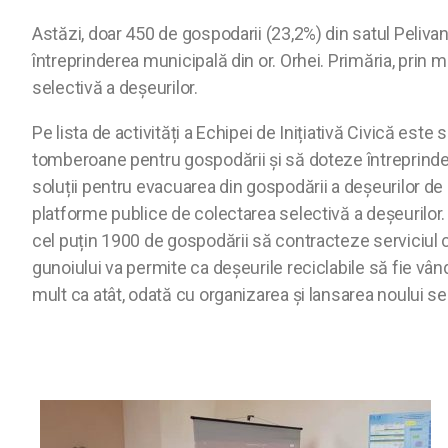
Astăzi, doar 450 de gospodarii (23,2%) din satul Pelivan
întreprinderea municipală din or. Orhei. Primăria, prin m
selectivă a deșeurilor.
Pe lista de activități a Echipei de Inițiativă Civică es
tomberoane pentru gospodării și să doteze întreprinde
soluții pentru evacuarea din gospodării a deșeurilor de
platforme publice de colectarea selectivă a deșeurilor. 
cel puțin 1900 de gospodării să contracteze serviciul
gunoiului va permite ca deșeurile reciclabile să fie vâ
mult ca atât, odată cu organizarea și lansarea noului ser