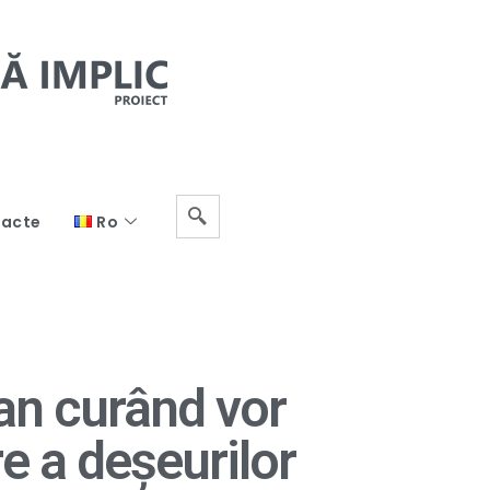
acte
Ro
an curând vor
e a deșeurilor