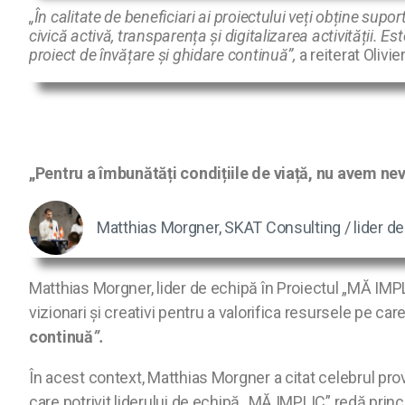
„În calitate de beneficiari ai proiectului veți obține sup
civică activă, transparența și digitalizarea activității. E
proiect de învățare și ghidare continuă”,
a reiterat Olivie
„Pentru a îmbunătăți condițiile de viață, nu avem nevo
Matthias Morgner, SKAT Consulting / lider de
Matthias Morgner, lider de echipă în Proiectul „MĂ IMPL
vizionari și creativi pentru a valorifica resursele pe car
continuă
”.
În acest context, Matthias Morgner a citat celebrul pr
care potrivit liderului de echipă „MĂ IMPLIC” redă princip