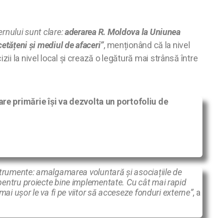
vernului sunt clare:
aderarea R. Moldova la Uniunea
cetățeni și mediul de afaceri”
, menționând că la nivel
ii la nivel local și crează o legătură mai strânsă între
re primărie își va dezvolta un portofoliu de
nstrumente: amalgamarea voluntară și asociațiile de
 pentru proiecte bine implementate. Cu cât mai rapid
mai ușor le va fi pe viitor să acceseze fonduri externe”
, a