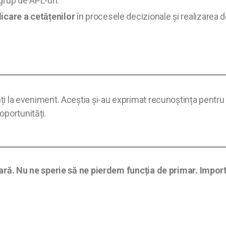
grup de APL-uri.
care a cetățenilor
în procesele decizionale și realizarea de
nți la eveniment. Aceștia și-au exprimat recunoștința pentru p
oportunități.
. Nu ne sperie să ne pierdem funcția de primar. Importa