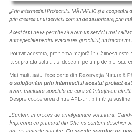
„Prin intermediul Proiectului MĂ IMPLIC și a cooperării din
prin crearea unui serviciu comun de salubrizare, prin mări
Acest fapt ne va permite să avem un serviciu mai calitativ
autospeciale pentru evacuarea gunoiului, un tractor mu
Potrivit acesteia, problema majoră în Călinești este 
la suprafața solului, și deseori, pe timp de ploi sau
Mai mult, satul face parte din Rezervația Naturală Pă
o soluționăm prin intermediul acestui proiect este
avem tractoare speciale cu care să întreținem cimitiril
Despre cooperarea dintre APL-uri, primărița susține 
„Suntem în proces de amalgamare voluntară. Cândva 
Împreună cu primarul din Chetriș suntem deschiși să
dar nu funcțiile noastre.
Cu aceste acorduri de part