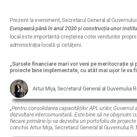
Prezent la eveniment, Secretarul General al Guvernului 
Europeană până în anul 2030 și construcția unor instituți
local este importantă creșterea cotei veniturilor propri
administrația locală și cetățeni.
„Sursele financiare mari vor veni pe meritocrație și
proiecte bine implementate, cu atât mai ușor le va f
Artur Mija, Secretarul General al Guvernului 
„
Pentru consolidarea capacităților APL-urilor, Guvernul 
dezvoltare intercomunitară. Este bine să ne obișnuim cu 
fiecare primărie își va dezvolta un portofoliu de proiecte
conchis Artur Mija, Secretarul General al Guvernului R.