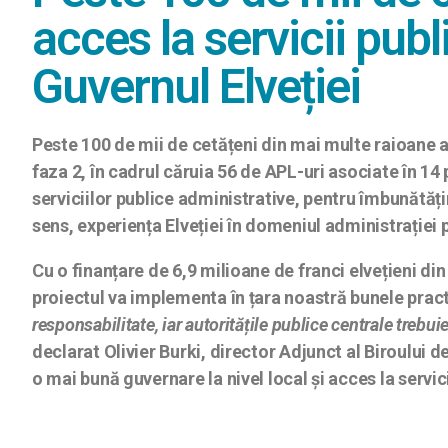
acces la servicii publi
Guvernul Elveției
Peste 100 de mii de cetățeni din mai multe raioane 
faza 2, în cadrul căruia 56 de APL-uri asociate în 14
serviciilor publice administrative, pentru îmbunătăț
sens, experiența Elveției în domeniul administrației 
Cu o finanțare de 6,9 milioane de franci elvețieni d
proiectul va implementa în țara noastră bunele practi
responsabilitate, iar autoritățile publice centrale trebuie
declarat Olivier Burki, director Adjunct al Biroului
o mai bună guvernare la nivel local și acces la servici