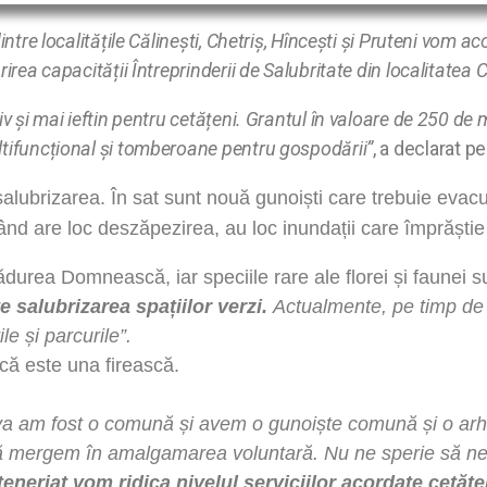
tre localitățile Călinești, Chetriș, Hîncești și Pruteni vom ac
rea capacității Întreprinderii de Salubritate din localitatea C
 și mai ieftin pentru cetățeni. Grantul în valoare de 250 de mi
ltifuncțional și tomberoane pentru gospodării”
, a declarat p
salubrizarea. În sat sunt nouă gunoiști care trebuie evac
 când are loc deszăpezirea, au loc inundații care împrășt
durea Domnească, iar speciile rare ale florei și faunei su
 salubrizarea spațiilor verzi.
Actualmente, pe timp de 
e și parcurile”.
că este una firească.
am fost o comună și avem o gunoiște comună și o arhivă
 mergem în amalgamarea voluntară. Nu ne sperie să ne pie
eneriat vom ridica nivelul serviciilor acordate cetățe