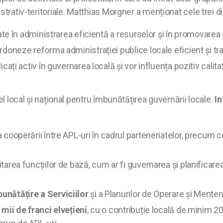
istrativ-teritoriale. Matthias Morgner a menționat cele trei
ate în administrarea eficientă a resurselor și în promovarea 
rdoneze reforma administrației publice locale eficient și tr
licați activ în guvernarea locală și vor influența pozitiv calit
el local și național pentru îmbunătățirea guvernării locale.
In
 cooperării între APL-uri în cadrul parteneriatelor, precu
itarea funcțiilor de bază, cum ar fi guvernarea și planificar
unătățire a Serviciilor
și a Planurilor de Operare și Menten
mii de franci elvețieni
, cu o contribuție locală de minim 20