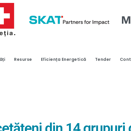
ăți
Resurse
Eficiența Energetică
Tender
Cont
etățeni din 14 grupuri