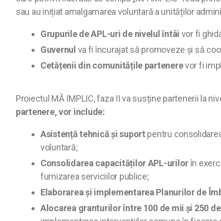
sau au inițiat amalgamarea voluntară a unităților admin
Grupurile de APL-uri de nivelul întâi
vor fi ghid
Guvernul
va fi încurajat să promoveze și să coo
Cetățenii din comunitățile partenere
vor fi imp
Proiectul MĂ IMPLIC, faza II va susține partenerii la niv
partenere, vor include:
Asistență tehnică și suport
pentru consolidarea
voluntară;
Consolidarea capacităților APL-urilor
în exerc
furnizarea serviciilor publice;
Elaborarea și implementarea Planurilor de Îmb
Alocarea granturilor între 100 de mii și 250 de 