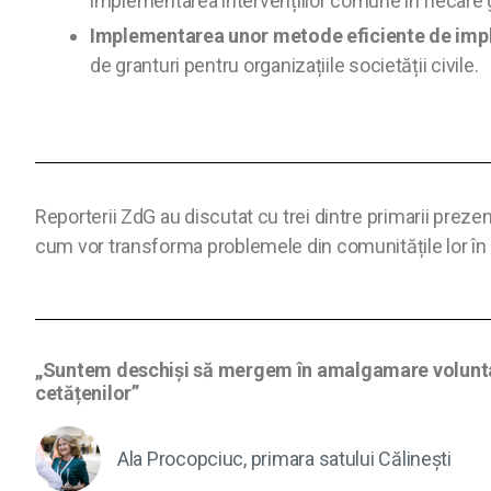
implementarea intervențiilor comune în fiecare 
Implementarea unor metode eficiente de impli
de granturi pentru organizațiile societății civile.
Reporterii ZdG au discutat cu trei dintre primarii preze
cum vor transforma problemele din comunitățile lor în 
„Suntem deschiși să mergem în amalgamare voluntară
cetățenilor”
Ala Procopciuc, primara satului Călinești