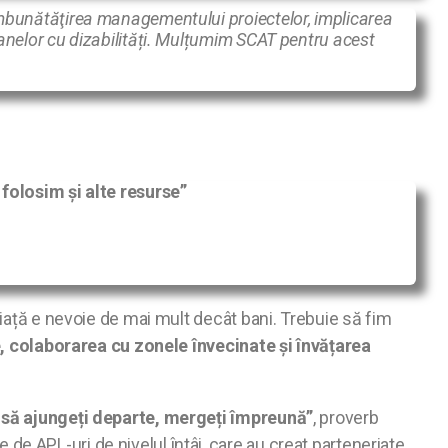
i, îmbunătăţirea managementului proiectelor, implicarea
ersoanelor cu dizabilități. Mulțumim SCAT pentru acest
 folosim și alte resurse”
viață e nevoie de mai mult decât bani. Trebuie să fim
, colaborarea cu zonele învecinate și învățarea
i să ajungeți departe, mergeți împreună”
, proverb
le de APL-uri de nivelul întâi, care au creat parteneriate