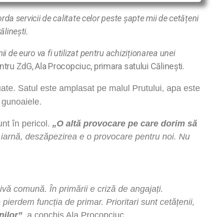
orda servicii de calitate celor peste șapte mii de cetățeni
ălinești.
i de euro va fi utilizat pentru achiziționarea unei
entru ZdG, Ala Procopciuc, primara satului Călinești.
uate. Satul este amplasat pe malul Prutului, apa este
ie gunoaiele.
nt în pericol.
„O altă provocare pe care dorim să
iarnă, deszăpezirea e o provocare pentru noi. Nu
 comună. În primării e criză de angajați.
rdem funcția de primar. Prioritari sunt cetățenii,
nilor”
, a conchis Ala Procopciuc.