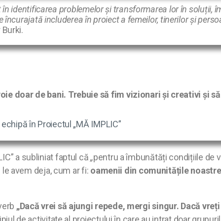
ort în identificarea problemelor și transformarea lor în soluți
ste încurajată includerea în proiect a femeilor, tinerilor și p
r Burki.
ie doar de bani. Trebuie să fim vizionari și creativi și să
 echipă în Proiectul „MĂ IMPLIC”
IC” a subliniat faptul că
„
pentru a îmbunătăți condițiile de 
e le avem deja, cum ar fi:
oamenii din comunitățile noastre
overb
„Dacă vrei să ajungi repede, mergi singur. Dacă vreț
iul de activitate al proiectului în care au intrat doar grupuri