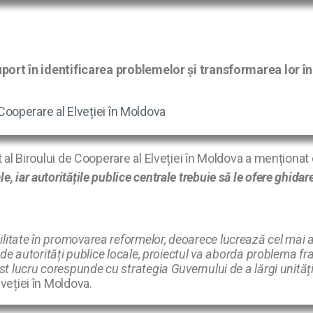
suport în identificarea problemelor și transformarea lor în 
e Cooperare al Elveției în Moldova
ct al Biroului de Cooperare al Elveției în Moldova a menționat
 iar autoritățile publice centrale trebuie să le ofere ghidare ș
litate în promovarea reformelor, deoarece lucrează cel mai 
e de autorități publice locale, proiectul va aborda problema f
st lucru corespunde cu strategia Guvernului de a lărgi unităț
lveției în Moldova.