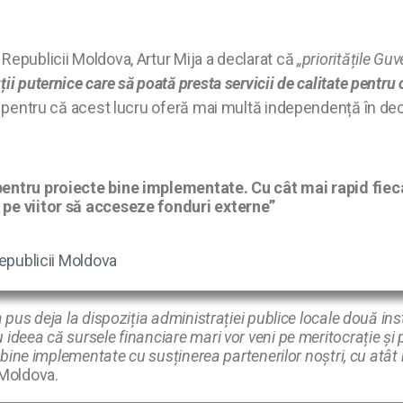
Republicii Moldova, Artur Mija a declarat că
„prioritățile Gu
i puternice care să poată presta servicii de calitate pentru 
i pentru că acest lucru oferă mai multă independență în deciz
 pentru proiecte bine implementate. Cu cât mai rapid fieca
i pe viitor să acceseze fonduri externe”
Republicii Moldova
a pus deja la dispoziția administrației publice locale două i
ideea că sursele financiare mari vor veni pe meritocrație și
 bine implementate cu susținerea partenerilor noștri, cu atât 
 Moldova.