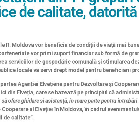
ce de calitate, datorită 
ale R. Moldova vor beneficia de condiții de viață mai bu
 parteneriate vor primi suport financiar sub formă de gran
irea serviciilor de gospodărie comunală și stimularea de
publice locale va servi drept model pentru beneficiarii pr
in partea Agenției Elvețiene pentru Dezvoltare și Cooper
ci din Elveția, care se bazează pe principiul că administ
 să ofere ghidare și asistență, în mare parte pentru întrebări ș
 de Cooperare al Elveției în Moldova, în cadrul evenimen
i de calitate”.