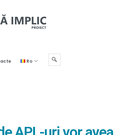
acte
Ro
 de APL-uri vor avea