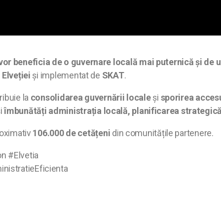
r beneficia de o guvernare locală mai puternică și de un 
Elveției
și implementat de
SKAT
.
ibuie la
consolidarea guvernării locale
și
sporirea accesu
și
îmbunătăți administrația locală, planificarea strategică 
roximativ
106.000 de cetățeni
din comunitățile partenere.
n #Elvetia
istratieEficienta