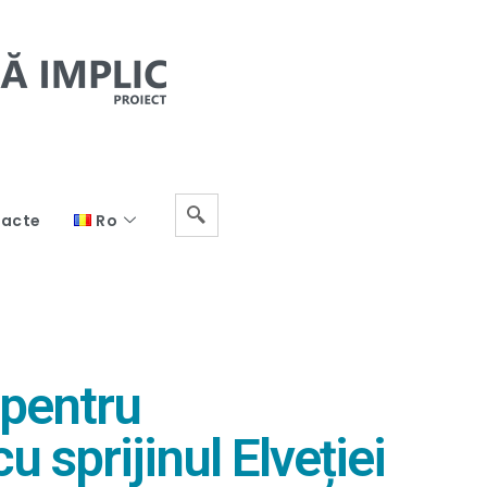
acte
Ro
 pentru
 sprijinul Elveției