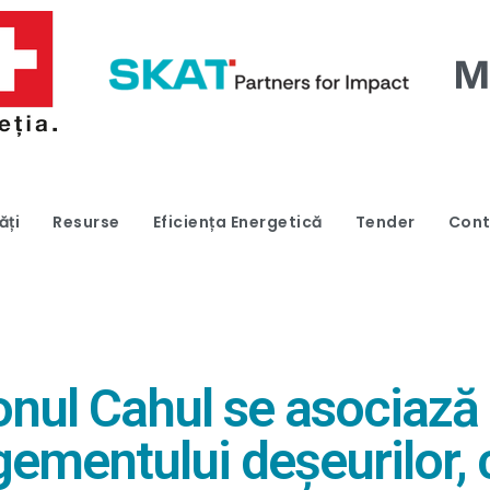
ăți
Resurse
Eficiența Energetică
Tender
Cont
ionul Cahul se asociază
entului deșeurilor, cu