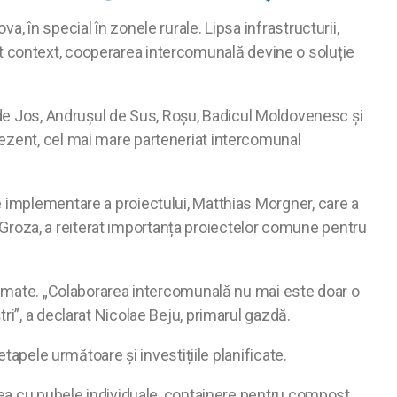
 în special în zonele rurale. Lipsa infrastructurii,
acest context, cooperarea intercomunală devine o soluție
l de Jos, Andrușul de Sus, Roșu, Badicul Moldovenesc și
rezent, cel mai mare parteneriat intercomunal
e implementare a proiectului, Matthias Morgner, care a
el Groza, a reiterat importanța proiectelor comune pentru
asumate. „Colaborarea intercomunală nu mai este doar o
ri”, a declarat Nicolae Beju, primarul gazdă.
tapele următoare și investițiile planificate.
rea cu pubele individuale, containere pentru compost,