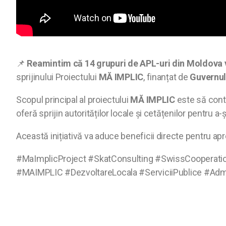
📌
Reamintim că 14 grupuri de APL-uri din Moldova vo
sprijinului Proiectului
MĂ IMPLIC
, finanțat de
Guvernul 
Scopul principal al proiectului
MĂ IMPLIC
este să contr
oferă sprijin autorităților locale și cetățenilor pentru a-
Această inițiativă va aduce beneficii directe pentru ap
#MaImplicProject #SkatConsulting #SwissCooperatio
#MAIMPLIC #DezvoltareLocala #ServiciiPublice #Admin