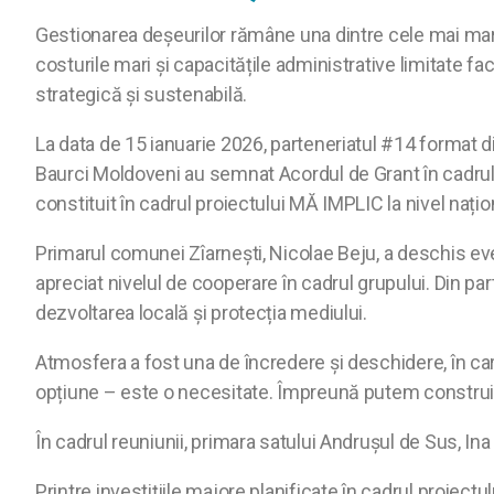
Gestionarea deșeurilor rămâne una dintre cele mai mari p
costurile mari și capacitățile administrative limitate fa
strategică și sustenabilă.
La data de 15 ianuarie 2026, parteneriatul #14 format d
Baurci Moldoveni au semnat Acordul de Grant în cadrul 
constituit în cadrul proiectului MĂ IMPLIC la nivel națio
Primarul comunei Zîarnești, Nicolae Beju, a deschis ev
apreciat nivelul de cooperare în cadrul grupului. Din pa
dezvoltarea locală și protecția mediului.
Atmosfera a fost una de încredere și deschidere, în car
opțiune – este o necesitate. Împreună putem construi se
În cadrul reuniunii, primara satului Andrușul de Sus, Ina
Printre investițiile majore planificate în cadrul proie