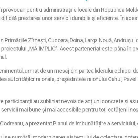
rovocări pentru administrațiile locale din Republica Moldova,
c dificilă prestarea unor servicii durabile și eficiente. În 
in Primăriile Zîrnești, Cucoara, Doina, Larga Nouă, Andrușu
proiectului „MĂ IMPLIC”. Acest parteneriat este, până în p
nal.
enimentul, urmat de un mesaj din partea liderului echipei d
rtea autorităților raionale, președintele raionului Cahul, Pav
e participanții au subliniat nevoia de acțiuni concrete și 
rvicii mai bune și mai accesibile pentru toți cetățenii noșt
 Codreanu, a prezentat Planul de îmbunătățire a serviciului, e
ctului se numără: modernizarea sistemului de colectare, dota