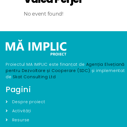
No event found!
Proiectul MA IMPLIC este finanțat de
Agenția Elvețiană
pentru Dezvoltare și Cooperare (SDC)
și implementat
de
Skat Consulting Ltd
Pagini
Despre proiect
Activități
Resurse