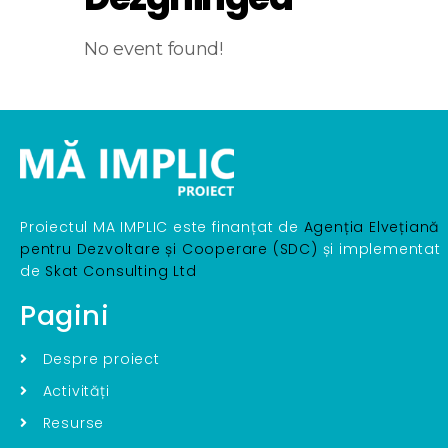
No event found!
Proiectul MA IMPLIC este finanțat de
Agenția Elvețiană
pentru Dezvoltare și Cooperare (SDC)
și implementat
de
Skat Consulting Ltd
Pagini
Despre proiect
Activități
Resurse