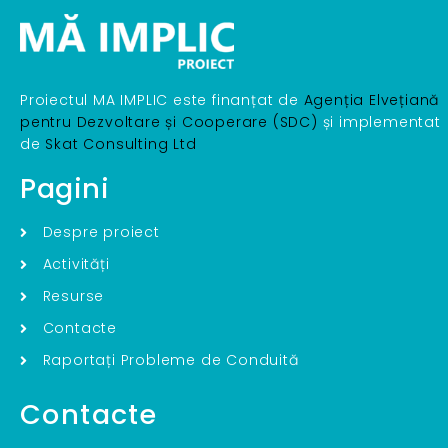
Proiectul MA IMPLIC este finanțat de
Agenția Elvețiană
pentru Dezvoltare și Cooperare (SDC)
și implementat
de
Skat Consulting Ltd
Pagini
Despre proiect
Activități
Resurse
Contacte
Raportați Probleme de Conduită
Contacte