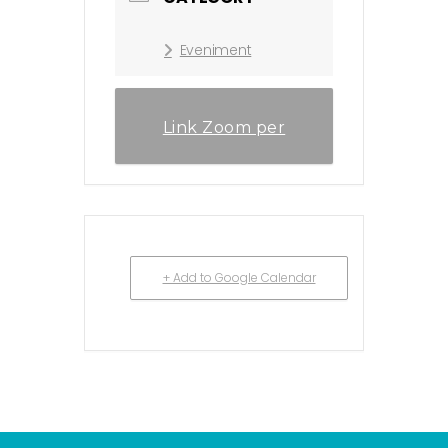
Eveniment
Link Zoom per
sesiune
+ Add to Google Calendar