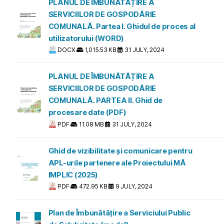
PLANUL DE ÎMBUNĂTĂȚIRE A
SERVICIILOR DE GOSPODĂRIE
COMUNALĂ. Partea I. Ghidul de proces al
utilizatorului (WORD)
DOCX
1,015.53 KB
31 JULY, 2024
PLANUL DE ÎMBUNĂTĂȚIRE A
SERVICIILOR DE GOSPODĂRIE
COMUNALĂ. PARTEA II. Ghid de
procesare date (PDF)
PDF
11.08 MB
31 JULY, 2024
Ghid de vizibilitate și comunicare pentru
APL-urile partenere ale Proiectului MĂ
IMPLIC (2025)
PDF
472.95 KB
9 JULY, 2024
Plan de Îmbunătățire a Serviciului Public