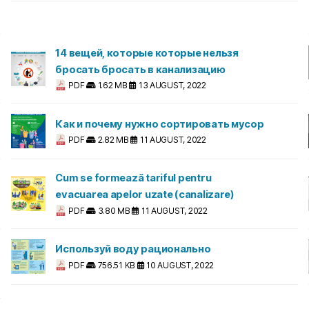
14 вещей, которые которые нельзя
бросать бросать в канализацию
PDF
1.62 MB
13 AUGUST, 2022
Как и почему нужно сортировать мусор
PDF
2.82 MB
11 AUGUST, 2022
Cum se formează tariful pentru
evacuarea apelor uzate (canalizare)
PDF
3.80 MB
11 AUGUST, 2022
Используй воду рационально
PDF
756.51 KB
10 AUGUST, 2022