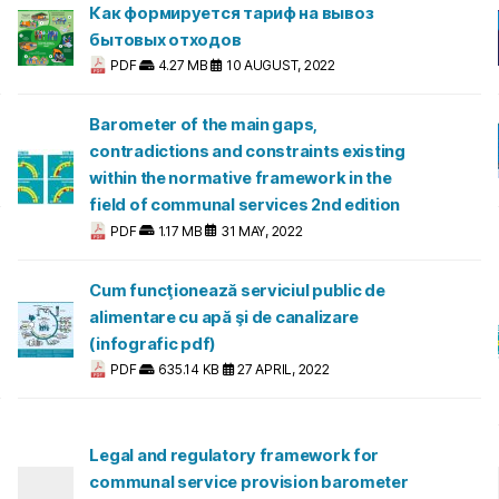
Как формируется тариф на вывоз
бытовых отходов
PDF
4.27 MB
10 AUGUST, 2022
Barometer of the main gaps,
contradictions and constraints existing
within the normative framework in the
field of communal services 2nd edition
PDF
1.17 MB
31 MAY, 2022
Cum funcţionează serviciul public de
alimentare cu apă şi de canalizare
(infografic pdf)
PDF
635.14 KB
27 APRIL, 2022
Legal and regulatory framework for
communal service provision barometer