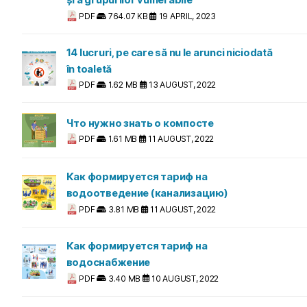
și a grupurilor vulnerabile
PDF
764.07 KB
19 APRIL, 2023
14 lucruri, pe care să nu le arunci niciodată
în toaletă
PDF
1.62 MB
13 AUGUST, 2022
Что нужно знать о компосте
PDF
1.61 MB
11 AUGUST, 2022
Как формируется тариф на
водоотведение (канализацию)
PDF
3.81 MB
11 AUGUST, 2022
Как формируется тариф на
водоснабжение
PDF
3.40 MB
10 AUGUST, 2022