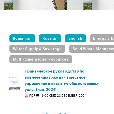
Romanian
Russian
English
Energy Eff
Water Supply & Sewerage
Solid Waste Manage
Multi-dimensional Resources
Практическое руководство по
вовлечению граждан в местное
управление и развитие общественных
услуг (изд. 2024)
PDF
16.00 KB
23 DECEMBER, 2024