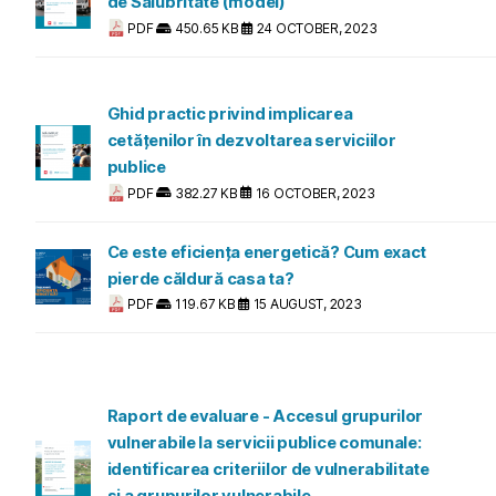
de Salubritate (model)
PDF
450.65 KB
24 OCTOBER, 2023
Ghid practic privind implicarea
cetățenilor în dezvoltarea serviciilor
publice
PDF
382.27 KB
16 OCTOBER, 2023
Ce este eficiența energetică? Cum exact
pierde căldură casa ta?
PDF
119.67 KB
15 AUGUST, 2023
Raport de evaluare - Accesul grupurilor
vulnerabile la servicii publice comunale:
identificarea criteriilor de vulnerabilitate