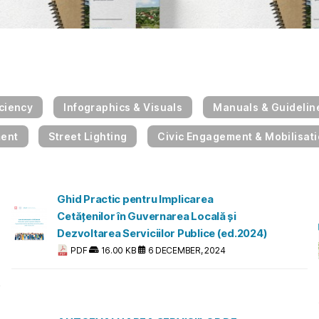
iciency
Infographics & Visuals
Manuals & Guidelin
ment
Street Lighting
Civic Engagement & Mobilisat
Ghid Practic pentru Implicarea
Cetățenilor în Guvernarea Locală și
Dezvoltarea Serviciilor Publice (ed.2024)
PDF
16.00 KB
6 DECEMBER, 2024