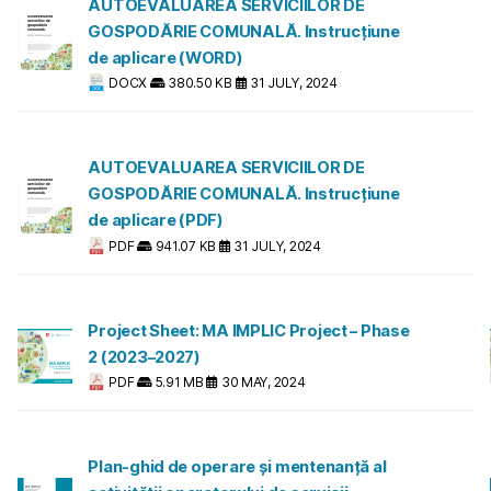
AUTOEVALUAREA SERVICIILOR DE
GOSPODĂRIE COMUNALĂ. Instrucțiune
de aplicare (WORD)
DOCX
380.50 KB
31 JULY, 2024
AUTOEVALUAREA SERVICIILOR DE
GOSPODĂRIE COMUNALĂ. Instrucțiune
de aplicare (PDF)
PDF
941.07 KB
31 JULY, 2024
Project Sheet: MA IMPLIC Project – Phase
2 (2023–2027)
PDF
5.91 MB
30 MAY, 2024
Plan-ghid de operare și mentenanță al