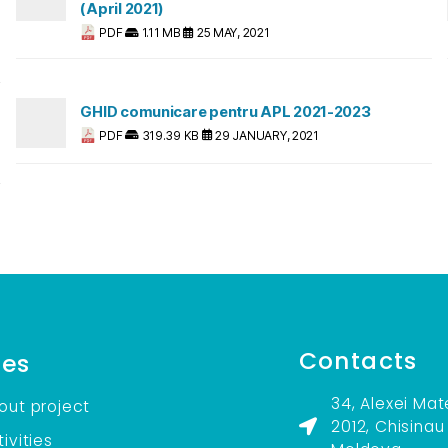
(April 2021)
PDF
1.11 MB
25 MAY, 2021
GHID comunicare pentru APL 2021-2023
PDF
319.39 KB
29 JANUARY, 2021
Contacts
es
34, Alexei Mat
out project
2012, Chisinau
ivities