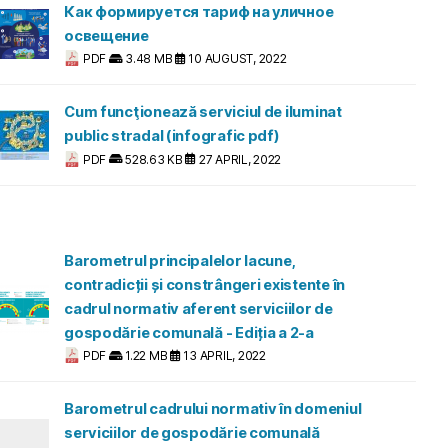
Как формируется тариф на уличное
освещение
PDF
3.48 MB
10 AUGUST, 2022
Cum funcţionează serviciul de iluminat
public stradal (infografic pdf)
PDF
528.63 KB
27 APRIL, 2022
Barometrul principalelor lacune,
contradicții și constrângeri existente în
cadrul normativ aferent serviciilor de
gospodărie comunală - Ediția a 2-a
PDF
1.22 MB
13 APRIL, 2022
Barometrul cadrului normativ în domeniul
serviciilor de gospodărie comunală