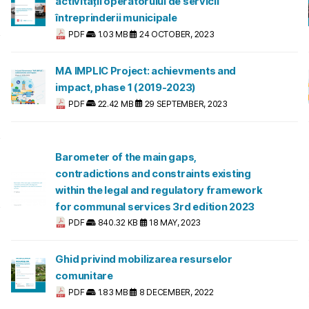
activității operatorului de servicii
întreprinderii municipale
PDF
1.03 MB
24 OCTOBER, 2023
MA IMPLIC Project: achievments and
impact, phase 1 (2019-2023)
PDF
22.42 MB
29 SEPTEMBER, 2023
Barometer of the main gaps,
contradictions and constraints existing
within the legal and regulatory framework
for communal services 3rd edition 2023
PDF
840.32 KB
18 MAY, 2023
Ghid privind mobilizarea resurselor
comunitare
PDF
1.83 MB
8 DECEMBER, 2022