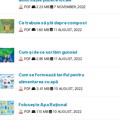
autoritățile publice locale
PDF
2.23 MB
7 NOVEMBER, 2022
Ce trebuie să știi depre compost
PDF
1.60 MB
11 AUGUST, 2022
Cum și de ce sortăm gunoiul
PDF
2.85 MB
11 AUGUST, 2022
Cum se formează tariful pentru
alimentarea cu apă
PDF
3.41 MB
10 AUGUST, 2022
Folosește Apa Rațional
PDF
1.10 MB
10 AUGUST, 2022