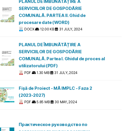
PLANUL DE ÎMBUNĂTĂȚIRE A
SERVICIILOR DE GOSPODĂRIE
COMUNALĂ. PARTEA II. Ghid de
procesare date (WORD)
DOCX
12.00 KB
31 JULY, 2024
PLANUL DE ÎMBUNĂTĂȚIRE A
SERVICIILOR DE GOSPODĂRIE
COMUNALĂ. Partea I. Ghidul de proces al
utilizatorului (PDF)
PDF
1.30 MB
31 JULY, 2024
Fișă de Proiect - MĂ IMPLC - Faza 2
(2023-2027)
PDF
5.85 MB
30 MAY, 2024
Практическое руководство по