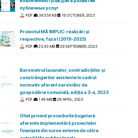
вовлечению граждан в развитие
публичных услуг
PDF
393.56 KB
16 OCTOBER, 2023
Proiectul MĂ IMPLIC: realizări și
respective, faza I (2019-2023)
PDF
23.40 MB
29 SEPTEMBER, 2023
Barometrul lacunelor, contradicțiilor și
constrângerilor existente în cadrul
normativ aferent serviciilor de
gospodărie comunală, ediția a 3-a, 2023
PDF
1.49 MB
28 APRIL, 2023
Ghid privind procedurile bugetare
aferente implementării proiectelor
finanțate din surse externe de către