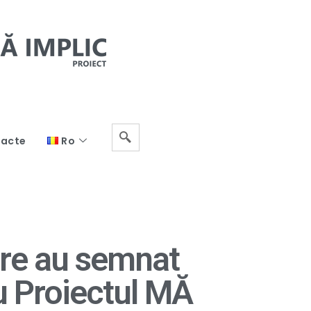
acte
Ro
care au semnat
cu Proiectul MĂ