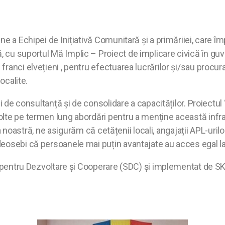
ne a Echipei de Inițiativă Comunitară și a primăriiei, care 
cu suportul Mă Implic – Proiect de implicare civică în guve
ranci elvețieni , pentru efectuarea lucrărilor și/sau procu
ocalite.
i de consultanță și de consolidare a capacităților. Proiectul 
olte pe termen lung abordări pentru a menține această infr
tea noastră, ne asigurăm că cetățenii locali, angajații APL-uril
eosebi că persoanele mai puțin avantajate au acces egal la 
ne pentru Dezvoltare şi Cooperare (SDC) și implementat de S