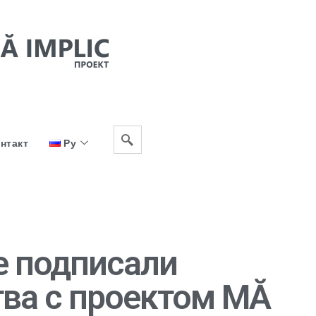
нтакт
Ру
е подписали
тва с проектом MĂ