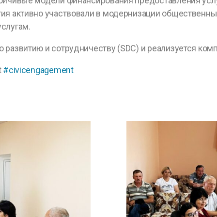
ойчивые модели финансирования предоставления услуг
ия активно участвовали в модернизации общественных
слугам.
развитию и сотрудничеству (SDC) и реализуется комп
t
#civicengagement