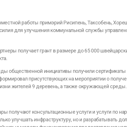
местной работы примэрий Рисипень, Таксобень, Хореш
 усилия для улучшения коммунальной службы управле
тнеры получает грант в размере до 65 000 швейцарски
та.
ы общественной инициативы получили сертификаты за
рмировал присутствующих на мероприятии о полученны
изни жителей 9 деревень, а также окружающей среды.
ы получают консультационные услуги и услуги по на
только улучшать инфраструктуру, но и разрабатывать 