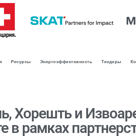
я
Ресурсы
Энергоэффективность
Тендеры
Kо
нь, Хорешть и Извоар
е в рамках партнерс