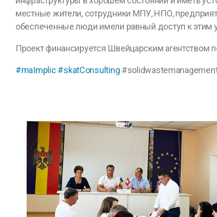
инфраструктуры в хорошем состоянии и иметь уст
местные жители, сотрудники МПУ, НПО, предприят
обеспеченные люди имели равный доступ к этим у
Проект финансируется Швейцарским агентством по 
#maImplic
#skatConsulting
#solidwastemanagemen