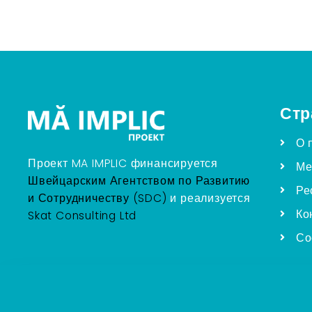
Стр
О 
Проект MA IMPLIC финансируется
Ме
Швейцарским Агентством по Развитию
Ре
и Сотрудничеству (SDC)
и реализуется
Ко
Skat Consulting Ltd
Со