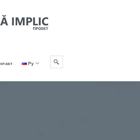
нтакт
Ру