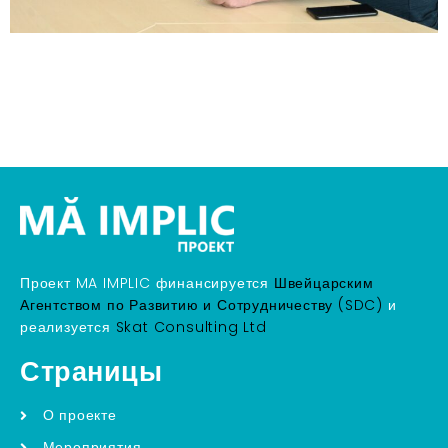
Проект MA IMPLIC финансируется
Швейцарским
Агентством по Развитию и Сотрудничеству (SDC)
и
реализуется
Skat Consulting Ltd
Страницы
О проекте
Мероприятия