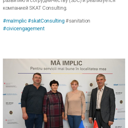
развитию и сотрудничеству (SDC) и реализуется
компанией SKAT Consulting.
#maImplic
#skatConsulting
#sanitation
#civicengagement