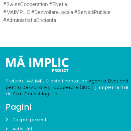
#SwissCooperation #Elvetia
#MAIMPLIC #DezvoltareLocala #ServiciiPublice
#AdministratieEficienta
Proiectul MA IMPLIC este finanțat de
Agenția Elvețiană
pentru Dezvoltare și Cooperare (SDC)
și implementat
de
Skat Consulting Ltd
Pagini
Despre proiect
Activități