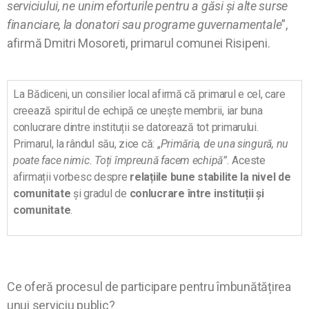
serviciului, ne unim eforturile pentru a găsi și alte surse
financiare, la donatori sau programe guvernamentale
”,
afirmă Dmitri Mosoreti, primarul comunei Risipeni.
La Bădiceni, un consilier local afirmă că primarul e cel, care
creează spiritul de echipă ce unește membrii, iar buna
conlucrare dintre instituții se datorează tot primarului.
Primarul, la rândul său, zice că: „
Primăria, de una singură, nu
poate face nimic. Toți împreună facem echipă”.
Aceste
afirmații vorbesc despre
relațiile bune stabilite la nivel de
comunitate
și gradul de
conlucrare între instituții și
comunitate
.
Ce oferă procesul de participare pentru îmbunătățirea
unui serviciu public?