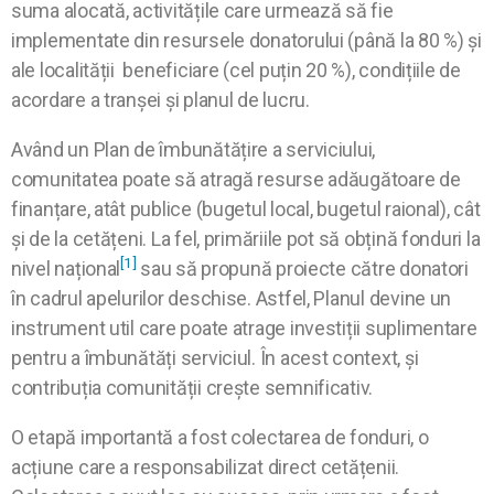
suma alocată, activitățile care urmează să fie
implementate din resursele donatorului (până la 80 %) și
ale localității beneficiare (cel puțin 20 %), condițiile de
acordare a tranșei și planul de lucru.
Având un Plan de îmbunătățire a serviciului,
comunitatea poate să atragă resurse adăugătoare de
finanțare, atât publice (bugetul local, bugetul raional), cât
și de la cetățeni. La fel, primăriile pot să obțină fonduri la
[1]
nivel național
sau să propună proiecte către donatori
în cadrul apelurilor deschise. Astfel, Planul devine un
instrument util care poate atrage investiții suplimentare
pentru a îmbunătăți serviciul. În acest context, și
contribuția comunității crește semnificativ.
O etapă importantă a fost colectarea de fonduri, o
acțiune care a responsabilizat direct cetățenii.