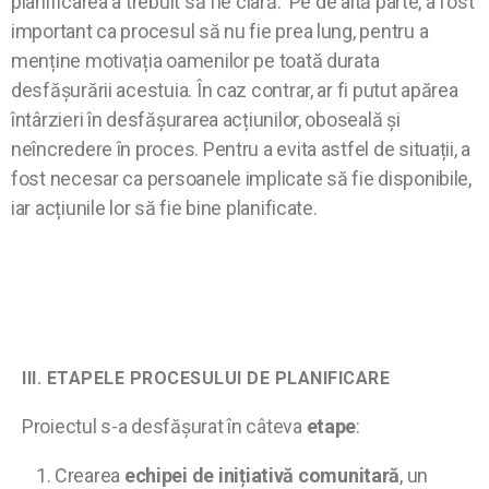
planificarea a trebuit să fie clară. Pe de altă parte, a fost
important ca procesul să nu fie prea lung, pentru a
menține motivația oamenilor pe toată durata
desfășurării acestuia. În caz contrar, ar fi putut apărea
întârzieri în desfășurarea acțiunilor, oboseală și
neîncredere în proces. Pentru a evita astfel de situații, a
fost necesar ca persoanele implicate să fie disponibile,
iar acțiunile lor să fie bine planificate.
III.
ETAPELE PROCESULUI DE PLANIFICARE
Proiectul s-a desfășurat în câteva
etape
:
Crearea
echipei de inițiativă comunitară
, un