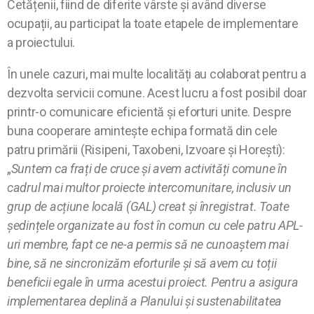
Cetățenii, fiind de diferite vârste și având diverse
ocupații, au participat la toate etapele de implementare
a proiectului.
În unele cazuri, mai multe localități au colaborat pentru a
dezvolta servicii comune. Acest lucru a fost posibil doar
printr-o comunicare eficientă și eforturi unite. Despre
buna cooperare amintește echipa formată din cele
patru primării (Risipeni, Taxobeni, Izvoare și Horești):
„
Suntem ca frați de cruce și avem activități comune în
cadrul mai multor proiecte intercomunitare, inclusiv un
grup de acțiune locală (GAL) creat și înregistrat. Toate
ședințele organizate au fost în comun cu cele patru APL-
uri membre, fapt ce ne-a permis să ne cunoaștem mai
bine, să ne sincronizăm eforturile și să avem cu toții
beneficii egale în urma acestui proiect. Pentru a asigura
implementarea deplină a Planului și sustenabilitatea