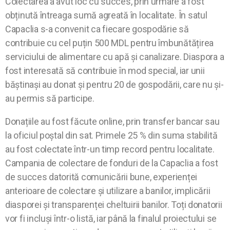
Colectarea a avut loc cu succes, prin urmare a fost
obținută întreaga sumă agreată în localitate. În satul
Capaclia s-a convenit ca fiecare gospodărie să
contribuie cu cel puțin 500 MDL pentru îmbunătățirea
serviciului de alimentare cu apă și canalizare. Diaspora a
fost interesată să contribuie în mod special, iar unii
băștinași au donat și pentru 20 de gospodării, care nu și-
au permis să participe.
Donațiile au fost făcute online, prin transfer bancar sau
la oficiul poștal din sat. Primele 25 % din suma stabilită
au fost colectate într-un timp record pentru localitate.
Campania de colectare de fonduri de la Capaclia a fost
de succes datorită comunicării bune, experienței
anterioare de colectare și utilizare a banilor, implicării
diasporei și transparenței cheltuirii banilor. Toți donatorii
vor fi incluși într-o listă, iar până la finalul proiectului se